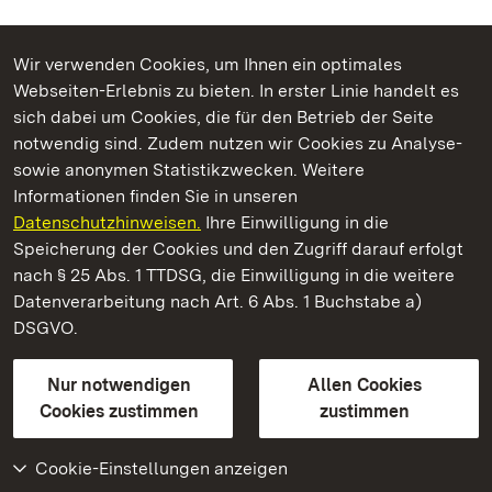
Wir verwenden Cookies, um Ihnen ein optimales
Webseiten-Erlebnis zu bieten. In erster Linie handelt es
Kommen. Staunen. Genießen.
sich dabei um Cookies, die für den Betrieb der Seite
notwendig sind. Zudem nutzen wir Cookies zu Analyse-
sowie anonymen Statistikzwecken. Weitere
Informationen finden Sie in unseren
Datenschutzhinweisen.
Ihre Einwilligung in die
Barockschloss Mannheim
Speicherung der Cookies und den Zugriff darauf erfolgt
nach § 25 Abs. 1 TTDSG, die Einwilligung in die weitere
Staatliche Schlösser und Gärten Baden-Württemberg
Datenverarbeitung nach Art. 6 Abs. 1 Buchstabe a)
DSGVO.
Kontakt
FAQ
Impressum
Datenschutz
Gebärdensprache
Leichte Sprache
Erklärung zur Barrierefreiheit
Nur notwendigen
Allen Cookies
BITV-konform (geprüfte Seiten)
Cookies zustimmen
zustimmen
Cookie-Einstellungen anzeigen
Weiteres