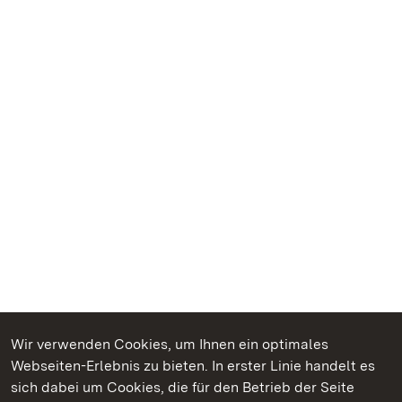
Wir verwenden Cookies, um Ihnen ein optimales
Webseiten-Erlebnis zu bieten. In erster Linie handelt es
Kommen. Staunen. Genießen.
sich dabei um Cookies, die für den Betrieb der Seite