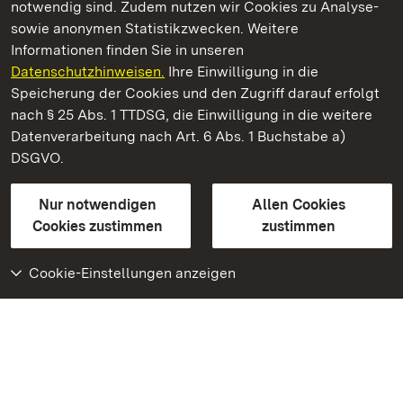
notwendig sind. Zudem nutzen wir Cookies zu Analyse-
sowie anonymen Statistikzwecken. Weitere
Informationen finden Sie in unseren
Datenschutzhinweisen.
Ihre Einwilligung in die
Barockschloss Mannheim
Speicherung der Cookies und den Zugriff darauf erfolgt
nach § 25 Abs. 1 TTDSG, die Einwilligung in die weitere
Staatliche Schlösser und Gärten Baden-Württemberg
Datenverarbeitung nach Art. 6 Abs. 1 Buchstabe a)
DSGVO.
Kontakt
FAQ
Impressum
Datenschutz
Gebärdensprache
Leichte Sprache
Erklärung zur Barrierefreiheit
Nur notwendigen
Allen Cookies
BITV-konform (geprüfte Seiten)
Cookies zustimmen
zustimmen
Cookie-Einstellungen anzeigen
Weiteres
Portal
Monumente
Besuchen Sie uns auf
Facebook
Besuchen Sie uns auf
Instagram