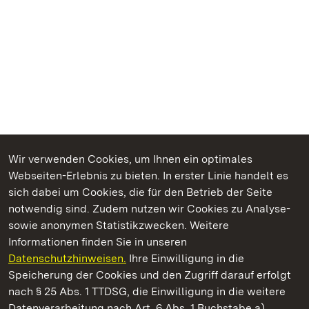
Wir verwenden Cookies, um Ihnen ein optimales
Webseiten-Erlebnis zu bieten. In erster Linie handelt es
Kommen. Staunen. Genießen.
sich dabei um Cookies, die für den Betrieb der Seite
notwendig sind. Zudem nutzen wir Cookies zu Analyse-
sowie anonymen Statistikzwecken. Weitere
Informationen finden Sie in unseren
Datenschutzhinweisen.
Ihre Einwilligung in die
Barockschloss Mannheim
Speicherung der Cookies und den Zugriff darauf erfolgt
nach § 25 Abs. 1 TTDSG, die Einwilligung in die weitere
Staatliche Schlösser und Gärten Baden-Württemberg
Datenverarbeitung nach Art. 6 Abs. 1 Buchstabe a)