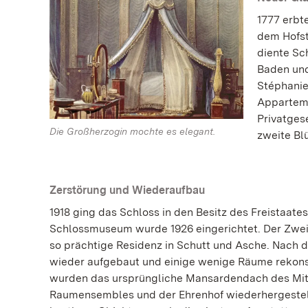
1777 erbt
dem Hofst
diente Sc
Baden und
Stéphanie
Apparteme
Privatges
Die Großherzogin mochte es elegant.
zweite Blü
Zerstörung und Wiederaufbau
1918 ging das Schloss in den Besitz des Freistaate
Schlossmuseum wurde 1926 eingerichtet. Der Zweit
so prächtige Residenz in Schutt und Asche. Nach 
wieder aufgebaut und einige wenige Räume rekonst
wurden das ursprüngliche Mansardendach des Mitt
Raumensembles und der Ehrenhof wiederhergestell