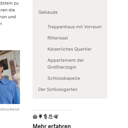
dstein zu
ren die
Gebäude
imon und
m
Treppenhaus mit Vorraum
Rittersaal
Kaiserliches Quartier
Appartement der
Großherzogin
Schlosskapelle
Der Schlossgarten
ndruckend.
Mehr erfahren