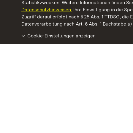
Statistikzwecken. Weitere Informationen finden Sie
Datenschutzhinweisen.
Ihre Einwilligung in die S
Kommen. Staunen. Genießen.
Zugriff darauf erfolgt nach § 25 Abs. 1 TTDSG, die E
Datenverarbeitung nach Art. 6 Abs. 1 Buchstabe a
Cookie-Einstellungen anzeigen
Barockschloss Mannheim