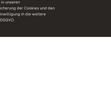
 in unseren
peicherung der Cookies und den
inwilligung in die weitere
) DSGVO.
Staatliche Schlösser un
Baden-Württemberg
Kontakt
FAQ
Impressum
Datenschutz
Gebärdensprache
Leichte Sprache
Erklärung zur Barrierefre
BITV-konform (geprüfte S