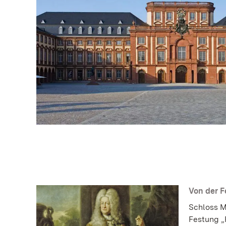
Von der F
Schloss M
Festung „