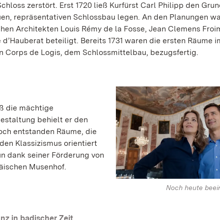
chloss zerstört. Erst 1720 ließ Kurfürst Carl Philipp den Grun
en, repräsentativen Schlossbau legen. An den Planungen wa
chen Architekten Louis Rémy de la Fosse, Jean Clemens Fro
 d’Hauberat beteiligt. Bereits 1731 waren die ersten Räume i
n Corps de Logis, dem Schlossmittelbau, bezugsfertig.
eß die mächtige
estaltung behielt er den
edoch entstanden Räume, die
en Klassizismus orientiert
un dank seiner Förderung von
äischen Musenhof.
Noch heute beei
nz in badischer Zeit