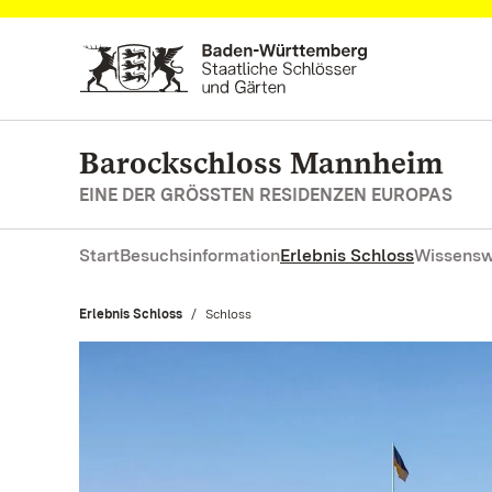
Zum Hauptinhalt springen
Barockschloss Mannheim
EINE DER GRÖSSTEN RESIDENZEN EUROPAS
Start
Besuchsinformation
Erlebnis Schloss
Wissensw
Erlebnis Schloss
Aktuell:
Schloss