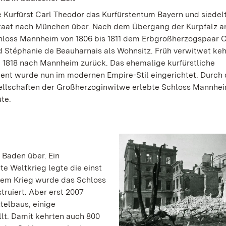
e Kurfürst Carl Theodor das Kurfürstentum Bayern und siedel
aat nach München über. Nach dem Übergang der Kurpfalz a
hloss Mannheim von 1806 bis 1811 dem Erbgroßherzogspaar C
 Stéphanie de Beauharnais als Wohnsitz. Früh verwitwet keh
 1818 nach Mannheim zurück. Das ehemalige kurfürstliche
nt wurde nun im modernen Empire-Stil eingerichtet. Durch 
ellschaften der Großherzoginwitwe erlebte Schloss Mannhei
te.
s Baden über. Ein
e Weltkrieg legte die einst
dem Krieg wurde das Schloss
ruiert. Aber erst 2007
elbaus, einige
t. Damit kehrten auch 800