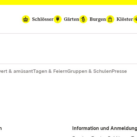
Schlösser
Gärten
Burgen
Klöster
ert & amüsant
Tagen & Feiern
Gruppen & Schulen
Presse
m
Information und Anmeldung