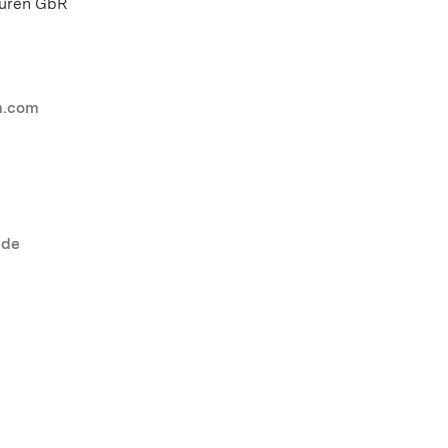
ouren GbR
m.com
.de