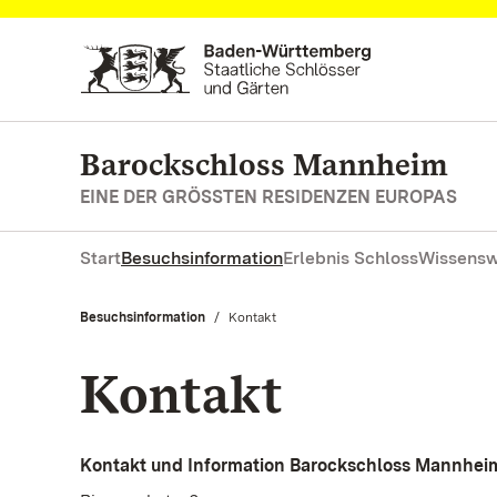
Zum Hauptinhalt springen
Barockschloss Mannheim
EINE DER GRÖSSTEN RESIDENZEN EUROPAS
Start
Besuchsinformation
Erlebnis Schloss
Wissensw
Besuchsinformation
Aktuell:
Kontakt
Kontakt
Kontakt und Information Barockschloss Mannhei