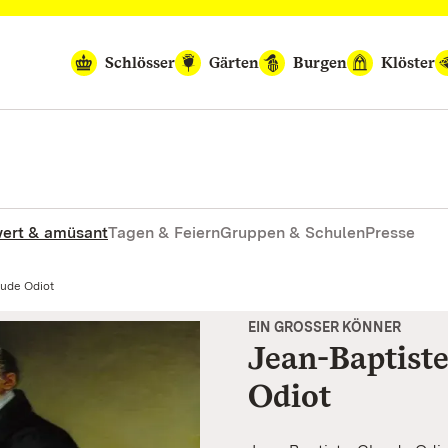
Schlösser
Gärten
Burgen
Klöster
ert & amüsant
Tagen & Feiern
Gruppen & Schulen
Presse
aude Odiot
EIN GROSSER KÖNNER
Jean-Baptist
Odiot