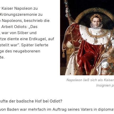
r Kaiser Napoleon zu
e Krönungszeremonie zu
e Napoleons, beschrieb die
 Arbeit Odiots: „Das
, war von Silber und
ze diente eine Erdkugel, auf
tellt war“. Später lieferte
iege des neugeborenen
te.
Napoleon ließ sich als Kaiser
Insignien p
fte der badische Hof bei Odiot?
 von Baden war mehrfach im Auftrag seines Vaters in diploma