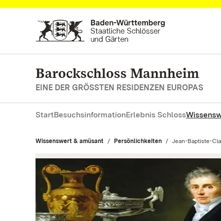
Zum Hauptinhalt springen
Barockschloss Mannheim
EINE DER GRÖSSTEN RESIDENZEN EUROPAS
Start
Besuchsinformation
Erlebnis Schloss
Wissensw
Wissenswert & amüsant
Persönlichkeiten
Aktuell:
Jean-Baptiste-Cl