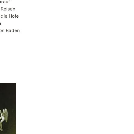
arauf
 Reisen
 die Höfe
n
von Baden