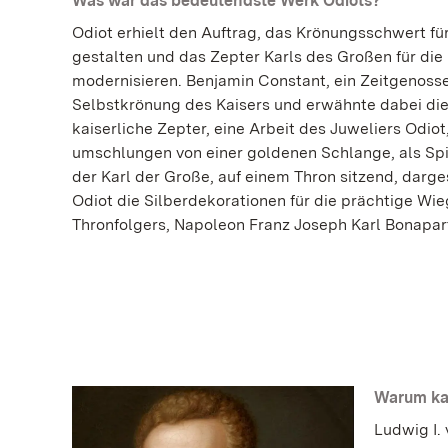
Was war das bedeutendste Werk Odiots?
Odiot erhielt den Auftrag, das Krönungsschwert fü
gestalten und das Zepter Karls des Großen für di
modernisieren. Benjamin Constant, ein Zeitgenoss
Selbstkrönung des Kaisers und erwähnte dabei die
kaiserliche Zepter, eine Arbeit des Juweliers Odiot
umschlungen von einer goldenen Schlange, als Spit
der Karl der Große, auf einem Thron sitzend, darges
Odiot die Silberdekorationen für die prächtige W
Thronfolgers, Napoleon Franz Joseph Karl Bonapar
Warum kau
Ludwig I.