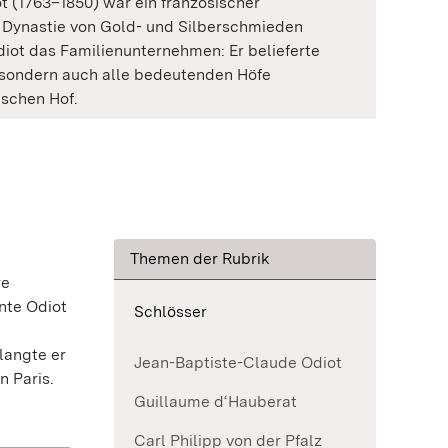
 (1763–1850) war ein französischer
r Dynastie von Gold- und Silberschmieden
iot das Familienunternehmen: Er belieferte
, sondern auch alle bedeutenden Höfe
ischen Hof.
Themen der Rubrik
re
nte Odiot
Schlösser
langte er
Jean-Baptiste-Claude Odiot
n Paris.
Guillaume d‘Hauberat
Carl Philipp von der Pfalz