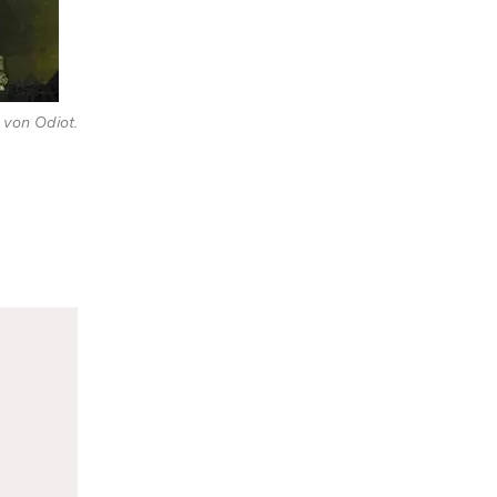
 von Odiot.
n