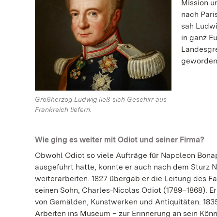
Mission u
nach Pari
sah Ludwi
in ganz Eu
Landesgre
geworden w
Großherzog Ludwig ließ sich Geschirr aus
Frankreich liefern.
Wie ging es weiter mit Odiot und seiner Firma?
Obwohl Odiot so viele Aufträge für Napoleon Bona
ausgeführt hatte, konnte er auch nach dem Sturz 
weiterarbeiten. 1827 übergab er die Leitung des 
seinen Sohn, Charles-Nicolas Odiot (1789–1868). E
von Gemälden, Kunstwerken und Antiquitäten. 1835 
Arbeiten ins Museum – zur Erinnerung an sein Könne