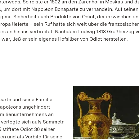
nterwegs. So reiste er 1802 an den Zarenhof in Moskau und d
s, um dort mit Napoleon Bonaparte zu verhandeln. Auf seinen
g mit Sicherheit auch Produkte von Odiot, der inzwischen an
ropa lieferte – sein Ruf hatte sich weit über die französische
nzen hinaus verbreitet. Nachdem Ludwig 1818 Großherzog 
ar, ließ er sein eigenes Hofsilber von Odiot herstellen.
parte und seine Familie
Napoleons ungehindert
Familienunternehmens an
r verlegte sich aufs Sammeln
stiftete Odiot 30 seiner
n und als Vorbild für seine