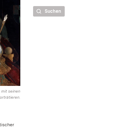
Suchen
 mit seinen
orträtieren.
tischer