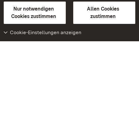
Gebärdensprache
Leichte Sprache
Erklärung zur Barrierefreiheit
Nur notwendigen
Allen Cookies
BITV-konform (geprüfte Seiten)
Cookies zustimmen
zustimmen
Cookie-Einstellungen anzeigen
Weiteres
Portal
Monumente
Besuchen Sie uns auf
Facebook
Besuchen Sie uns auf
Instagram
Besuchen Sie uns auf
Youtube
Lernen Sie unsere Apps
kennen
Google Play Store
App Store für iPhone