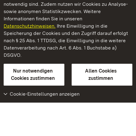
notwendig sind. Zudem nutzen wir Cookies zu Analyse-
sowie anonymen Statistikzwecken. Weitere
Informationen finden Sie in unseren
Datenschutzhinweisen.
Ihre Einwilligung in die
Barockschloss Mannheim
Speicherung der Cookies und den Zugriff darauf erfolgt
nach § 25 Abs. 1 TTDSG, die Einwilligung in die weitere
Staatliche Schlösser und Gärten Baden-Württemberg
Datenverarbeitung nach Art. 6 Abs. 1 Buchstabe a)
DSGVO.
Kontakt
FAQ
Impressum
Datenschutz
Gebärdensprache
Leichte Sprache
Erklärung zur Barrierefreiheit
Nur notwendigen
Allen Cookies
BITV-konform (geprüfte Seiten)
Cookies zustimmen
zustimmen
Cookie-Einstellungen anzeigen
Weiteres
Portal
Monumente
Besuchen Sie uns auf
Facebook
Besuchen Sie uns auf
Instagram