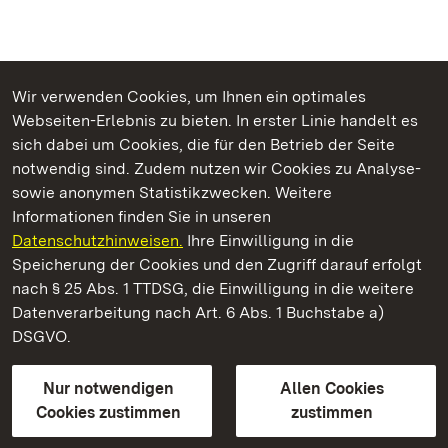
Wir verwenden Cookies, um Ihnen ein optimales
Webseiten-Erlebnis zu bieten. In erster Linie handelt es
Kommen. Staunen. Genießen.
sich dabei um Cookies, die für den Betrieb der Seite
notwendig sind. Zudem nutzen wir Cookies zu Analyse-
sowie anonymen Statistikzwecken. Weitere
Informationen finden Sie in unseren
Datenschutzhinweisen.
Ihre Einwilligung in die
Barockschloss Mannheim
Speicherung der Cookies und den Zugriff darauf erfolgt
nach § 25 Abs. 1 TTDSG, die Einwilligung in die weitere
Staatliche Schlösser und Gärten Baden-Württemberg
Datenverarbeitung nach Art. 6 Abs. 1 Buchstabe a)
DSGVO.
Kontakt
FAQ
Impressum
Datenschutz
Gebärdensprache
Leichte Sprache
Erklärung zur Barrierefreiheit
Nur notwendigen
Allen Cookies
BITV-konform (geprüfte Seiten)
Cookies zustimmen
zustimmen