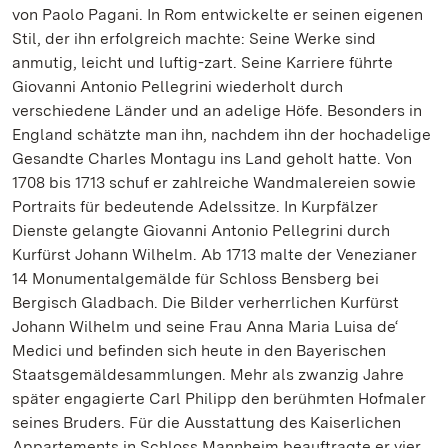
von Paolo Pagani. In Rom entwickelte er seinen eigenen
Stil, der ihn erfolgreich machte: Seine Werke sind
anmutig, leicht und luftig-zart. Seine Karriere führte
Giovanni Antonio Pellegrini wiederholt durch
verschiedene Länder und an adelige Höfe. Besonders in
England schätzte man ihn, nachdem ihn der hochadelige
Gesandte Charles Montagu ins Land geholt hatte. Von
1708 bis 1713 schuf er zahlreiche Wandmalereien sowie
Portraits für bedeutende Adelssitze. In Kurpfälzer
Dienste gelangte Giovanni Antonio Pellegrini durch
Kurfürst Johann Wilhelm. Ab 1713 malte der Venezianer
14 Monumentalgemälde für Schloss Bensberg bei
Bergisch Gladbach. Die Bilder verherrlichen Kurfürst
Johann Wilhelm und seine Frau Anna Maria Luisa de‘
Medici und befinden sich heute in den Bayerischen
Staatsgemäldesammlungen. Mehr als zwanzig Jahre
später engagierte Carl Philipp den berühmten Hofmaler
seines Bruders. Für die Ausstattung des Kaiserlichen
Appartements in Schloss Mannheim beauftragte er vier