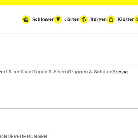
Schlösser
Gärten
Burgen
Klöster
ert & amüsant
Tagen & Feiern
Gruppen & Schulen
Presse
 SONDERFÜHRUNGEN