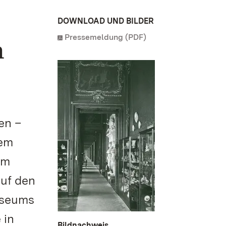
DOWNLOAD UND BILDER
Pressemeldung (PDF)
n
en –
nem
am
auf den
useums
 in
Bildnachweis