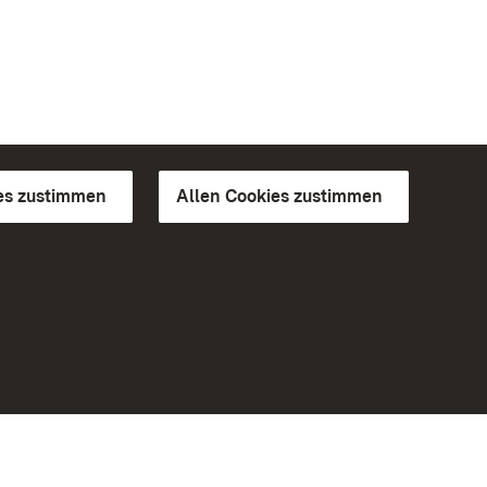
es zustimmen
Allen Cookies zustimmen
d Gärten
Weiteres
Portal
Monumente
Besuchen Sie uns auf Facebook
Besuchen Sie uns auf Instagram