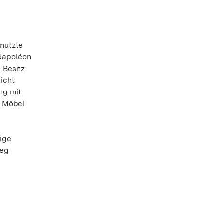
 nutzte
Napoléon
 Besitz:
icht
ng mit
e Möbel
ige
ieg