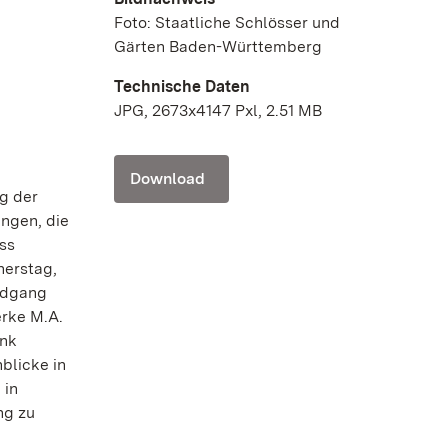
Foto: Staatliche Schlösser und
Gärten Baden-Württemberg
Technische Daten
JPG, 2673x4147 Pxl, 2.51 MB
Download
g der
ngen, die
ss
nerstag,
undgang
erke M.A.
ank
blicke in
 in
ng zu