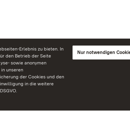
seiten-Erlebnis zu bieten. In
Nur notwendigen Cooki
für den Betrieb der Seite
lyse- sowie anonymen
 in unseren
peicherung der Cookies und den
inwilligung in die weitere
) DSGVO.
Staatliche Schlösser un
Baden-Württemberg
Kontakt
FAQ
Impressum