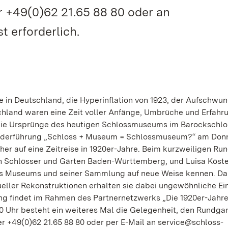
 +49(0)62 21.65 88 80 oder an
 erforderlich.
 in Deutschland, die Hyperinflation von 1923, der Aufschwun
chland waren eine Zeit voller Anfänge, Umbrüche und Erfahru
 die Ursprünge des heutigen Schlossmuseums im Barockschlo
Sonderführung „Schloss + Museum = Schlossmuseum?“ am Don
her auf eine Zeitreise in 1920er-Jahre. Beim kurzweiligen R
hen Schlösser und Gärten Baden-Württemberg, und Luisa Köst
des Museums und seiner Sammlung auf neue Weise kennen. D
tueller Rekonstruktionen erhalten sie dabei ungewöhnliche Ein
ng findet im Rahmen des Partnernetzwerks „Die 1920er-Jahre
0 Uhr besteht ein weiteres Mal die Gelegenheit, den Rundga
er +49(0)62 21.65 88 80 oder per E-Mail an service@schloss-