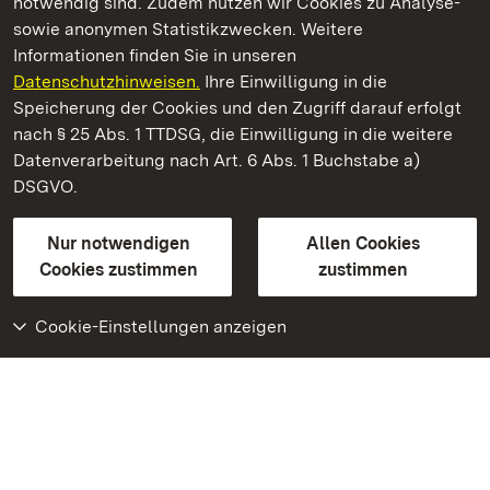
notwendig sind. Zudem nutzen wir Cookies zu Analyse-
sowie anonymen Statistikzwecken. Weitere
Informationen finden Sie in unseren
Datenschutzhinweisen.
Ihre Einwilligung in die
Barockschloss Mannheim
Speicherung der Cookies und den Zugriff darauf erfolgt
nach § 25 Abs. 1 TTDSG, die Einwilligung in die weitere
Staatliche Schlösser und Gärten Baden-Württemberg
Datenverarbeitung nach Art. 6 Abs. 1 Buchstabe a)
DSGVO.
Kontakt
FAQ
Impressum
Datenschutz
Gebärdensprache
Leichte Sprache
Erklärung zur Barrierefreiheit
Nur notwendigen
Allen Cookies
BITV-konform (geprüfte Seiten)
Cookies zustimmen
zustimmen
Cookie-Einstellungen anzeigen
Weiteres
Portal
Monumente
Besuchen Sie uns auf
Facebook
Besuchen Sie uns auf
Instagram