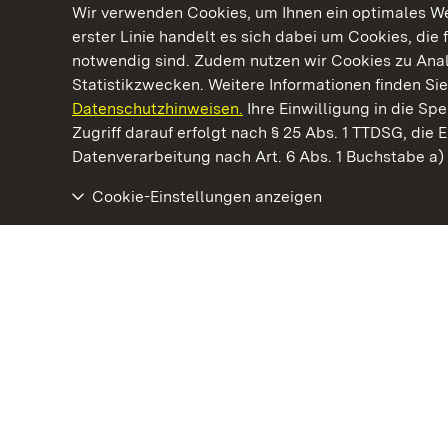
Wir verwenden Cookies, um Ihnen ein optimales Web
erster Linie handelt es sich dabei um Cookies, die 
notwendig sind. Zudem nutzen wir Cookies zu Ana
Statistikzwecken. Weitere Informationen finden Sie
Datenschutzhinweisen.
Ihre Einwilligung in die S
Kommen. Staunen. Genießen.
Zugriff darauf erfolgt nach § 25 Abs. 1 TTDSG, die E
Datenverarbeitung nach Art. 6 Abs. 1 Buchstabe a
Cookie-Einstellungen anzeigen
Barockschloss Mannheim