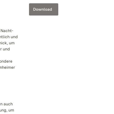
Download
 Nacht-
htlich und
hick, um
er und
sondere
nnheimer
rn auch
rung, um