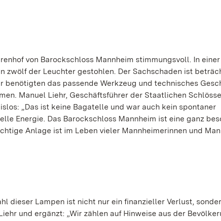
renhof von Barockschloss Mannheim stimmungsvoll. In einer
n zwölf der Leuchter gestohlen. Der Sachschaden ist beträc
Täter benötigten das passende Werkzeug und technisches Gesc
en. Manuel Liehr, Geschäftsführer der Staatlichen Schlöss
slos: „Das ist keine Bagatelle und war auch kein spontaner
inelle Energie. Das Barockschloss Mannheim ist eine ganz be
rächtige Anlage ist im Leben vieler Mannheimerinnen und Ma
l dieser Lampen ist nicht nur ein finanzieller Verlust, sonde
l Liehr und ergänzt: „Wir zählen auf Hinweise aus der Bevölke