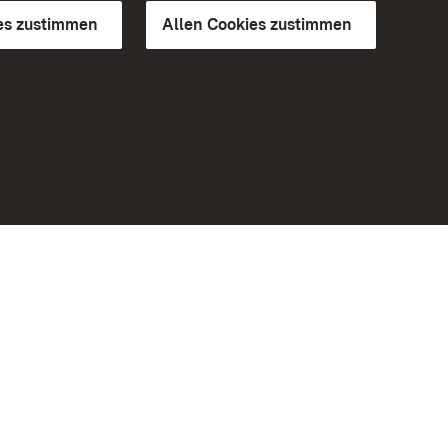
es zustimmen
Allen Cookies zustimmen
d Gärten
Weiteres
Portal
Monumente
Besuchen Sie uns auf Facebook
Besuchen Sie uns auf Instagram
Besuchen Sie uns auf Youtube
Lernen Sie unsere Apps kennen
iheit
Google Play Store
eiten)
App Store für iPhone