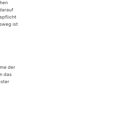
chen
darauf
spflicht
sweg ist
ume der
in das
ster