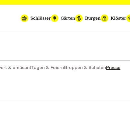
Schlösser
Gärten
Burgen
Klöster
ert & amüsant
Tagen & Feiern
Gruppen & Schulen
Presse