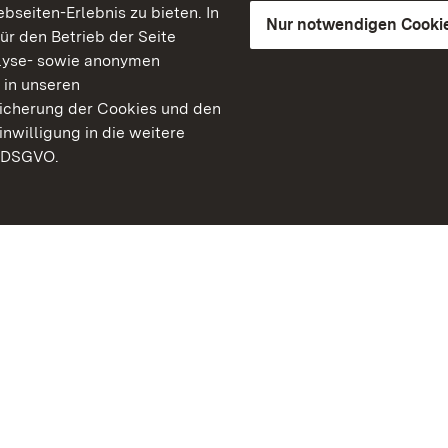
seiten-Erlebnis zu bieten. In
Nur notwendigen Cooki
für den Betrieb der Seite
lyse- sowie anonymen
 in unseren
peicherung der Cookies und den
inwilligung in die weitere
) DSGVO.
Staatliche Schlösser un
Baden-Württemberg
Kontakt
FAQ
Impressum
Datenschutz
Gebärdensprache
Leichte Sprache
Erklärung zur Barrierefre
BITV-konform (geprüfte S