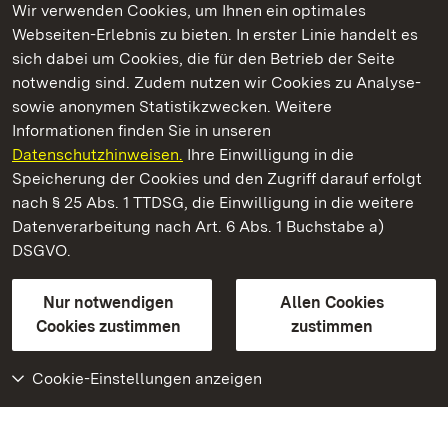
Wir verwenden Cookies, um Ihnen ein optimales
Webseiten-Erlebnis zu bieten. In erster Linie handelt es
Kommen. Staunen. Genießen.
sich dabei um Cookies, die für den Betrieb der Seite
notwendig sind. Zudem nutzen wir Cookies zu Analyse-
sowie anonymen Statistikzwecken. Weitere
Informationen finden Sie in unseren
Datenschutzhinweisen.
Ihre Einwilligung in die
Barockschloss Mannheim
Speicherung der Cookies und den Zugriff darauf erfolgt
nach § 25 Abs. 1 TTDSG, die Einwilligung in die weitere
Staatliche Schlösser und Gärten Baden-Württemberg
Datenverarbeitung nach Art. 6 Abs. 1 Buchstabe a)
DSGVO.
Kontakt
FAQ
Impressum
Datenschutz
Gebärdensprache
Leichte Sprache
Erklärung zur Barrierefreiheit
Nur notwendigen
Allen Cookies
BITV-konform (geprüfte Seiten)
Cookies zustimmen
zustimmen
Cookie-Einstellungen anzeigen
Weiteres
Portal
Monumente