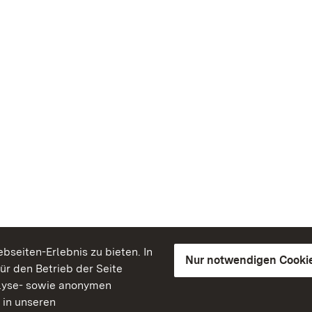
seiten-Erlebnis zu bieten. In
Nur notwendigen Cooki
für den Betrieb der Seite
lyse- sowie anonymen
 in unseren