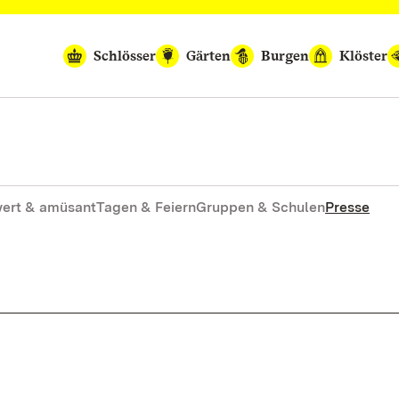
Schlösser
Gärten
Burgen
Klöster
ert & amüsant
Tagen & Feiern
Gruppen & Schulen
Presse