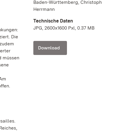
Baden-Württemberg, Christoph
Herrmann
Technische Daten
JPG, 2600x1600 Pxl, 0.37 MB
nkungen:
iert. Die
d zudem
Download
erter
nd müssen
hsene
 Am
ffen.
ailles.
Reiches,