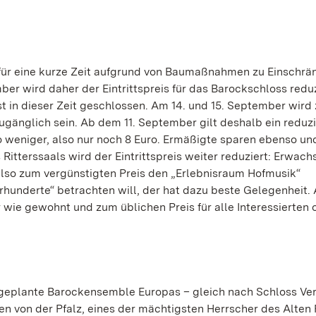
ür eine kurze Zeit aufgrund von Baumaßnahmen zu Einschrä
ber wird daher der Eintrittspreis für das Barockschloss reduz
t in dieser Zeit geschlossen. Am 14. und 15. September wir
zugänglich sein. Ab dem 11. September gilt deshalb ein reduzi
uro weniger, also nur noch 8 Euro. Ermäßigte sparen ebenso u
Ritterssaals wird der Eintrittspreis weiter reduziert: Erwac
also zum vergünstigten Preis den „Erlebnisraum Hofmusik“
rhunderte“ betrachten will, der hat dazu beste Gelegenheit.
e gewohnt und zum üblichen Preis für alle Interessierten o
eplante Barockensemble Europas – gleich nach Schloss Vers
en von der Pfalz, eines der mächtigsten Herrscher des Alten 