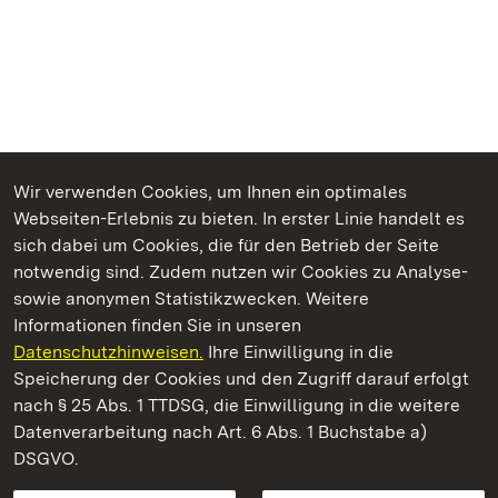
Wir verwenden Cookies, um Ihnen ein optimales
Webseiten-Erlebnis zu bieten. In erster Linie handelt es
Kommen. Staunen. Genießen.
sich dabei um Cookies, die für den Betrieb der Seite
notwendig sind. Zudem nutzen wir Cookies zu Analyse-
sowie anonymen Statistikzwecken. Weitere
Informationen finden Sie in unseren
Datenschutzhinweisen.
Ihre Einwilligung in die
Barockschloss Mannheim
Speicherung der Cookies und den Zugriff darauf erfolgt
nach § 25 Abs. 1 TTDSG, die Einwilligung in die weitere
Staatliche Schlösser und Gärten Baden-Württemberg
Datenverarbeitung nach Art. 6 Abs. 1 Buchstabe a)
DSGVO.
Kontakt
FAQ
Impressum
Datenschutz
Gebärdensprache
Leichte Sprache