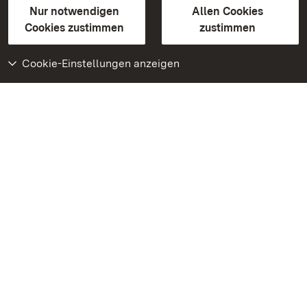
Erklärung zur Barrierefreiheit
Nur notwendigen
Allen Cookies
BITV-konform (geprüfte Seiten)
Cookies zustimmen
zustimmen
Cookie-Einstellungen anzeigen
Weiteres
Portal
Monumente
Besuchen Sie uns auf
Facebook
Besuchen Sie uns auf
Instagram
Besuchen Sie uns auf
Youtube
Lernen Sie unsere Apps
kennen
Google Play Store
App Store für iPhone