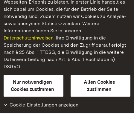
Webseiten-Erlebnis zu bieten. In erster Linie handelt es
Kommen. Staunen. Genießen.
sich dabei um Cookies, die für den Betrieb der Seite
notwendig sind. Zudem nutzen wir Cookies zu Analyse-
sowie anonymen Statistikzwecken. Weitere
Informationen finden Sie in unseren
Datenschutzhinweisen.
Ihre Einwilligung in die
Barockschloss Mannheim
Speicherung der Cookies und den Zugriff darauf erfolgt
nach § 25 Abs. 1 TTDSG, die Einwilligung in die weitere
Staatliche Schlösser und Gärten Baden-Württemberg
Datenverarbeitung nach Art. 6 Abs. 1 Buchstabe a)
DSGVO.
Kontakt
FAQ
Impressum
Datenschutz
Gebärdensprache
Leichte Sprache
Erklärung zur Barrierefreiheit
Nur notwendigen
Allen Cookies
BITV-konform (geprüfte Seiten)
Cookies zustimmen
zustimmen
Cookie-Einstellungen anzeigen
Weiteres
Portal
Monumente
Besuchen Sie uns auf
Facebook