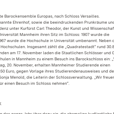
te Barockensemble Europas, nach Schloss Versailles.
genannte Ehrenhof, sowie die beeindruckenden Prunkräume un
idenz unter Kurfürst Carl Theodor, der Kunst und Wissenschaf
 Universität Mannheim ihren Sitz im Schloss: 1907 wurde die
967 wurde die Hochschule in Universität umbenannt. Neben 
e Hochschulen. Insgesamt zählt die „Quadratestadt“ rund 30.
enden am 17. November laden die Staatlichen Schlösser und 
ulen in Mannheim zu einem Besuch ins Barockschloss ein: 
ntag, 20. November, erhalten Mannheimer Studierende einen
t 4,50 Euro, gegen Vorlage ihres Studierendenausweises und d
nja Menold, die Leiterin der Schlossverwaltung. „Wir freuen
ür einen Besuch im Schloss nehmen“.
K
 das ganze Jahr über dazu ein, die ehemalige kurfürstliche