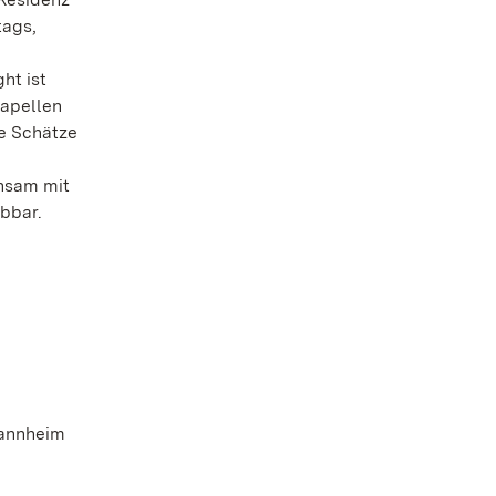
tags,
ht ist
kapellen
e Schätze
nsam mit
bbar.
Mannheim