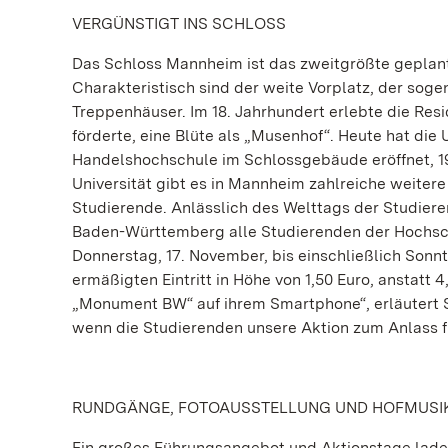
VERGÜNSTIGT INS SCHLOSS
Das Schloss Mannheim ist das zweitgrößte geplan
Charakteristisch sind der weite Vorplatz, der so
Treppenhäuser. Im 18. Jahrhundert erlebte die Res
förderte, eine Blüte als „Musenhof“. Heute hat die
Handelshochschule im Schlossgebäude eröffnet, 1
Universität gibt es in Mannheim zahlreiche weiter
Studierende. Anlässlich des Welttags der Studier
Baden-Württemberg alle Studierenden der Hochsch
Donnerstag, 17. November, bis einschließlich Son
ermäßigten Eintritt in Höhe von 1,50 Euro, anstat
„Monument BW“ auf ihrem Smartphone“, erläutert So
wenn die Studierenden unsere Aktion zum Anlass f
RUNDGÄNGE, FOTOAUSSTELLUNG UND HOFMUSI
Ein großes Führungsangebot und Aktionstage laden