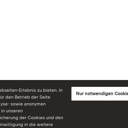
seiten-Erlebnis zu bieten. In
Nur notwendigen Cooki
für den Betrieb der Seite
lyse- sowie anonymen
 in unseren
peicherung der Cookies und den
inwilligung in die weitere