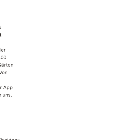
d
t
der
800
Gärten
„Von
er App
 uns,
 Residenz