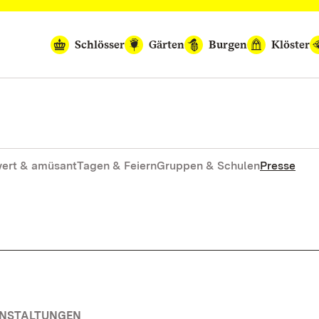
Schlösser
Gärten
Burgen
Klöster
ert & amüsant
Tagen & Feiern
Gruppen & Schulen
Presse
ANSTALTUNGEN