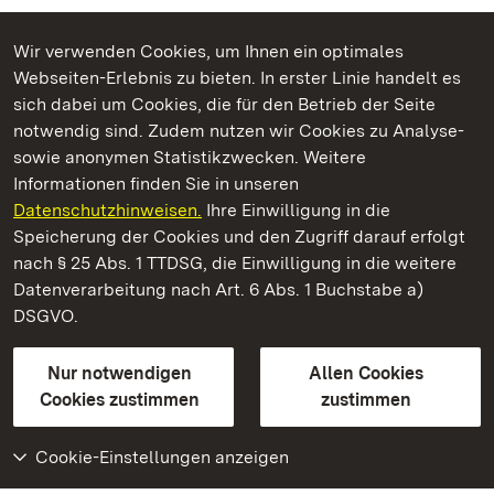
Wir verwenden Cookies, um Ihnen ein optimales
Webseiten-Erlebnis zu bieten. In erster Linie handelt es
Kommen. Staunen. Genießen.
sich dabei um Cookies, die für den Betrieb der Seite
notwendig sind. Zudem nutzen wir Cookies zu Analyse-
sowie anonymen Statistikzwecken. Weitere
Informationen finden Sie in unseren
Datenschutzhinweisen.
Ihre Einwilligung in die
Barockschloss Mannheim
Speicherung der Cookies und den Zugriff darauf erfolgt
nach § 25 Abs. 1 TTDSG, die Einwilligung in die weitere
Staatliche Schlösser und Gärten Baden-Württemberg
Datenverarbeitung nach Art. 6 Abs. 1 Buchstabe a)
DSGVO.
Kontakt
FAQ
Impressum
Datenschutz
Gebärdensprache
Leichte Sprache
Erklärung zur Barrierefreiheit
Nur notwendigen
Allen Cookies
BITV-konform (geprüfte Seiten)
Cookies zustimmen
zustimmen
Cookie-Einstellungen anzeigen
Weiteres