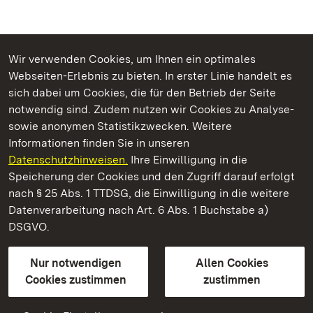
Wir verwenden Cookies, um Ihnen ein optimales
Webseiten-Erlebnis zu bieten. In erster Linie handelt es
Kommen. Staunen. Genießen.
sich dabei um Cookies, die für den Betrieb der Seite
notwendig sind. Zudem nutzen wir Cookies zu Analyse-
sowie anonymen Statistikzwecken. Weitere
Informationen finden Sie in unseren
Datenschutzhinweisen.
Ihre Einwilligung in die
Barockschloss Mannheim
Speicherung der Cookies und den Zugriff darauf erfolgt
nach § 25 Abs. 1 TTDSG, die Einwilligung in die weitere
Staatliche Schlösser und Gärten Baden-Württemberg
Datenverarbeitung nach Art. 6 Abs. 1 Buchstabe a)
DSGVO.
Kontakt
FAQ
Impressum
Datenschutz
Gebärdensprache
Leichte Sprache
Erklärung zur Barrierefreiheit
Nur notwendigen
Allen Cookies
BITV-konform (geprüfte Seiten)
Cookies zustimmen
zustimmen