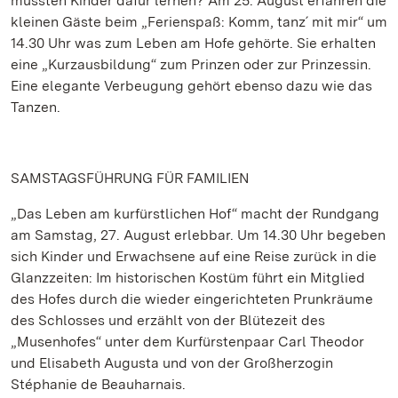
mussten Kinder dafür lernen? Am 25. August erfahren die
kleinen Gäste beim „Ferienspaß: Komm, tanz´ mit mir“ um
14.30 Uhr was zum Leben am Hofe gehörte. Sie erhalten
eine „Kurzausbildung“ zum Prinzen oder zur Prinzessin.
Eine elegante Verbeugung gehört ebenso dazu wie das
Tanzen.
SAMSTAGSFÜHRUNG FÜR FAMILIEN
„Das Leben am kurfürstlichen Hof“ macht der Rundgang
am Samstag, 27. August erlebbar. Um 14.30 Uhr begeben
sich Kinder und Erwachsene auf eine Reise zurück in die
Glanzzeiten: Im historischen Kostüm führt ein Mitglied
des Hofes durch die wieder eingerichteten Prunkräume
des Schlosses und erzählt von der Blütezeit des
„Musenhofes“ unter dem Kurfürstenpaar Carl Theodor
und Elisabeth Augusta und von der Großherzogin
Stéphanie de Beauharnais.