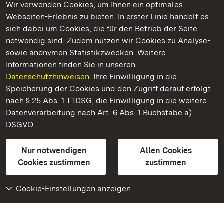
Wir verwenden Cookies, um Ihnen ein optimales
Webseiten-Erlebnis zu bieten. In erster Linie handelt es
Kommen. Staunen. Genießen.
sich dabei um Cookies, die für den Betrieb der Seite
notwendig sind. Zudem nutzen wir Cookies zu Analyse-
sowie anonymen Statistikzwecken. Weitere
Informationen finden Sie in unseren
Datenschutzhinweisen.
Ihre Einwilligung in die
Barockschloss Mannheim
Speicherung der Cookies und den Zugriff darauf erfolgt
nach § 25 Abs. 1 TTDSG, die Einwilligung in die weitere
Staatliche Schlösser und Gärten Baden-Württemberg
Datenverarbeitung nach Art. 6 Abs. 1 Buchstabe a)
DSGVO.
Kontakt
FAQ
Impressum
Datenschutz
Gebärdensprache
Leichte Sprache
Erklärung zur Barrierefreiheit
Nur notwendigen
Allen Cookies
BITV-konform (geprüfte Seiten)
Cookies zustimmen
zustimmen
Cookie-Einstellungen anzeigen
Weiteres
Portal
Monumente