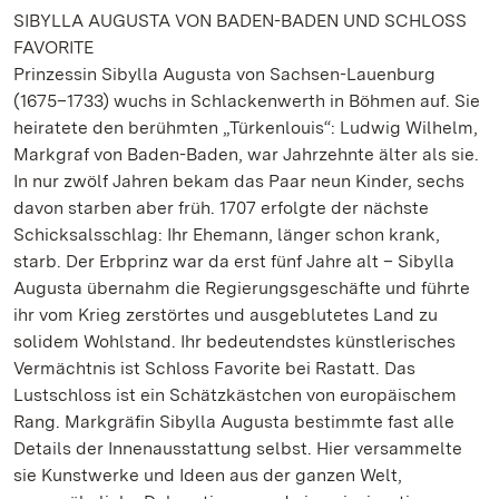
SIBYLLA AUGUSTA VON BADEN-BADEN UND SCHLOSS
FAVORITE
Prinzessin Sibylla Augusta von Sachsen-Lauenburg
(1675–1733) wuchs in Schlackenwerth in Böhmen auf. Sie
heiratete den berühmten „Türkenlouis“: Ludwig Wilhelm,
Markgraf von Baden-Baden, war Jahrzehnte älter als sie.
In nur zwölf Jahren bekam das Paar neun Kinder, sechs
davon starben aber früh. 1707 erfolgte der nächste
Schicksalsschlag: Ihr Ehemann, länger schon krank,
starb. Der Erbprinz war da erst fünf Jahre alt – Sibylla
Augusta übernahm die Regierungsgeschäfte und führte
ihr vom Krieg zerstörtes und ausgeblutetes Land zu
solidem Wohlstand. Ihr bedeutendstes künstlerisches
Vermächtnis ist Schloss Favorite bei Rastatt. Das
Lustschloss ist ein Schätzkästchen von europäischem
Rang. Markgräfin Sibylla Augusta bestimmte fast alle
Details der Innenausstattung selbst. Hier versammelte
sie Kunstwerke und Ideen aus der ganzen Welt,