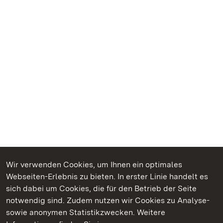
Wir verwenden Cookies, um Ihnen ein optimales
Webseiten-Erlebnis zu bieten. In erster Linie handelt es
Kommen. Staunen. Genießen.
sich dabei um Cookies, die für den Betrieb der Seite
notwendig sind. Zudem nutzen wir Cookies zu Analyse-
sowie anonymen Statistikzwecken. Weitere