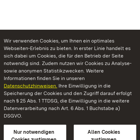
Wir verwenden Cookies, um Ihnen ein optimales
Webseiten-Erlebnis zu bieten. In erster Linie handelt es
Kommen. Staunen. Genießen.
sich dabei um Cookies, die für den Betrieb der Seite
notwendig sind. Zudem nutzen wir Cookies zu Analyse-
sowie anonymen Statistikzwecken. Weitere
Informationen finden Sie in unseren
Datenschutzhinweisen.
Ihre Einwilligung in die
Barockschloss Mannheim
Speicherung der Cookies und den Zugriff darauf erfolgt
nach § 25 Abs. 1 TTDSG, die Einwilligung in die weitere
Staatliche Schlösser und Gärten Baden-Württemberg
Datenverarbeitung nach Art. 6 Abs. 1 Buchstabe a)
DSGVO.
Kontakt
FAQ
Impressum
Datenschutz
Gebärdensprache
Leichte Sprache
Erklärung zur Barrierefreiheit
Nur notwendigen
Allen Cookies
BITV-konform (geprüfte Seiten)
Cookies zustimmen
zustimmen