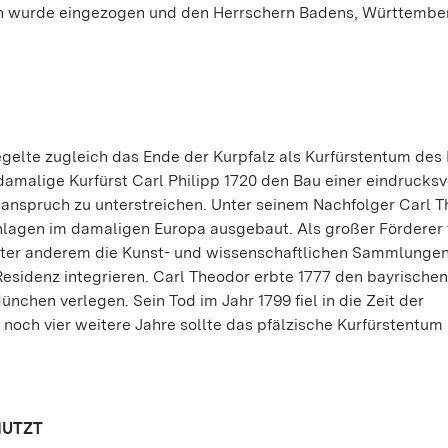
eien wurde eingezogen und den Herrschern Badens, Württembe
gelte zugleich das Ende der Kurpfalz als Kurfürstentum des 
amalige Kurfürst Carl Philipp 1720 den Bau einer eindrucksv
nspruch zu unterstreichen. Unter seinem Nachfolger Carl 
nlagen im damaligen Europa ausgebaut. Als großer Förderer
unter anderem die Kunst- und wissenschaftlichen Sammlungen
Residenz integrieren. Carl Theodor erbte 1777 den bayrischen
chen verlegen. Sein Tod im Jahr 1799 fiel in die Zeit der
noch vier weitere Jahre sollte das pfälzische Kurfürstentum
NUTZT