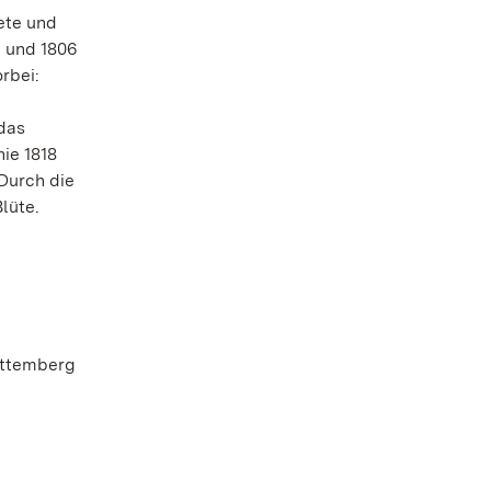
ete und
n und 1806
rbei:
 das
ie 1818
Durch die
lüte.
rttemberg