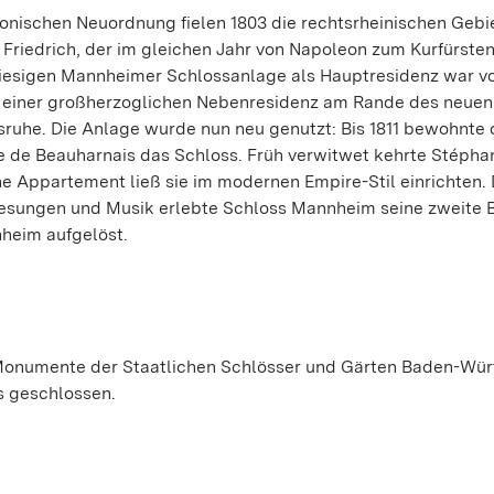
eonischen Neuordnung fielen 1803 die rechtsrheinischen Gebi
Friedrich, der im gleichen Jahr von Napoleon zum Kurfürste
iesigen Mannheimer Schlossanlage als Hauptresidenz war vo
tus einer großherzoglichen Nebenresidenz am Rande des neuen
sruhe. Die Anlage wurde nun neu genutzt: Bis 1811 bewohnte
de Beauharnais das Schloss. Früh verwitwet kehrte Stéphan
e Appartement ließ sie im modernen Empire-Stil einrichten. 
esungen und Musik erlebte Schloss Mannheim seine zweite B
heim aufgelöst.
 Monumente der Staatlichen Schlösser und Gärten Baden-Wü
s geschlossen.