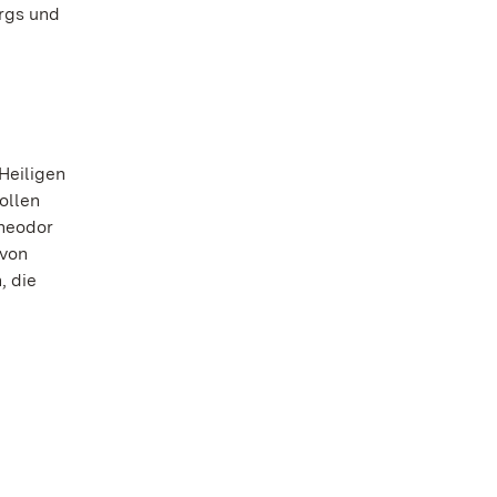
rgs und
Heiligen
ollen
Theodor
 von
, die