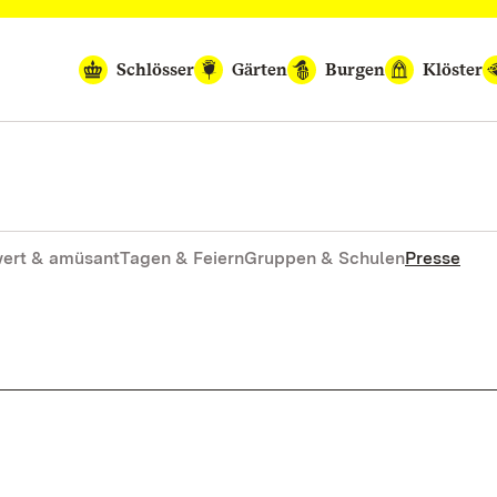
Schlösser
Gärten
Burgen
Klöster
ert & amüsant
Tagen & Feiern
Gruppen & Schulen
Presse