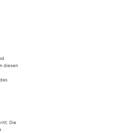
nd
on diesen
 das
itt: Die
r