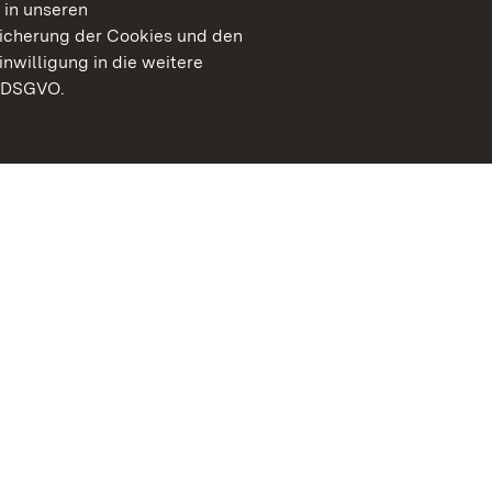
 in unseren
peicherung der Cookies und den
inwilligung in die weitere
) DSGVO.
Staatliche Schlösser un
Baden-Württemberg
Kontakt
FAQ
Impressum
Datenschutz
Gebärdensprache
Leichte Sprache
Erklärung zur Barrierefre
BITV-konform (geprüfte S