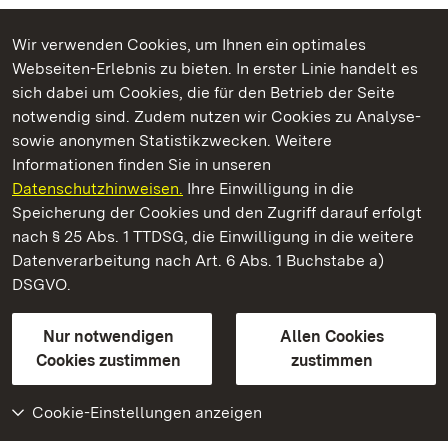
Wir verwenden Cookies, um Ihnen ein optimales
Webseiten-Erlebnis zu bieten. In erster Linie handelt es
Kommen. Staunen. Genießen.
sich dabei um Cookies, die für den Betrieb der Seite
notwendig sind. Zudem nutzen wir Cookies zu Analyse-
sowie anonymen Statistikzwecken. Weitere
Informationen finden Sie in unseren
Datenschutzhinweisen.
Ihre Einwilligung in die
Barockschloss Mannheim
Speicherung der Cookies und den Zugriff darauf erfolgt
nach § 25 Abs. 1 TTDSG, die Einwilligung in die weitere
Staatliche Schlösser und Gärten Baden-Württemberg
Datenverarbeitung nach Art. 6 Abs. 1 Buchstabe a)
DSGVO.
Kontakt
FAQ
Impressum
Datenschutz
Gebärdensprache
Leichte Sprache
Erklärung zur Barrierefreiheit
Nur notwendigen
Allen Cookies
BITV-konform (geprüfte Seiten)
Cookies zustimmen
zustimmen
Cookie-Einstellungen anzeigen
Weiteres