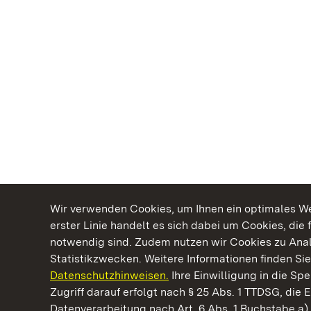
Wir verwenden Cookies, um Ihnen ein optimales Web
erster Linie handelt es sich dabei um Cookies, die 
notwendig sind. Zudem nutzen wir Cookies zu Ana
Statistikzwecken. Weitere Informationen finden Sie
Datenschutzhinweisen.
Ihre Einwilligung in die S
Kommen. Staunen. Genießen.
Zugriff darauf erfolgt nach § 25 Abs. 1 TTDSG, die E
Datenverarbeitung nach Art. 6 Abs. 1 Buchstabe a