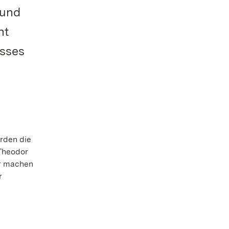
 und
ht
osses
rden die
 Theodor
ir machen
r