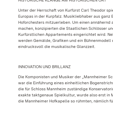
HISTORISCHE KLÄNGE AM HISTORISCHEN ORT
Unter der Herrschaft von Kurfürst Carl Theodor spi
Europas in der Kurpfalz. Musikliebhaber aus gan
Hoforchesters mitzuerleben. Um einen annähernd a
machen, konzipierten die Staatlichen Schlösser u
Kurfürstlichen Appartements eingerichtet wird. N
werden Gemälde, Grafiken und ein Bühnenmodell de
eindrucksvoll die musikalische Glanzzeit.
INNOVATION UND BRILLANZ
Die Komponisten und Musiker der „Mannheimer Schu
war die Einführung eines einheitlichen Bogenstrichs
die für Schloss Mannheim zuständige Konservatorin
exakte taktgenaue Spielkultur, wurde also erst i
die Mannheimer Hofkapelle so rühmten, nämlich für 