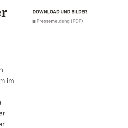
er
DOWNLOAD UND BILDER
Pressemeldung (PDF)
en
um im
n
er
er