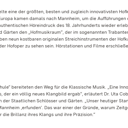
elte eine der größten, besten und zugleich innovativsten Hof
z Europa kamen damals nach Mannheim, um die Aufführungen
uthentischen Höreindruck des 18. Jahrhunderts wieder erleb
nd Gärten den „Hofmusikraum“, der im sogenannten Trabante
eben neun kostbaren originalen Streichinstrumenten der Hofk
r Hofoper zu sehen sein. Hörstationen und Filme erschließ
le“ bereiteten den Weg für die Klassische Musik. „Eine Inno
, der ein völlig neues Klangbild ergab“, erläutert Dr. Uta Co
 der Staatlichen Schlösser und Gärten. „Unser heutiger Stan
n Mannheim ‚erfunden‘. Das war einer der Gründe, warum Zeit
die Brillanz ihres Klangs und ihre Präzision.“