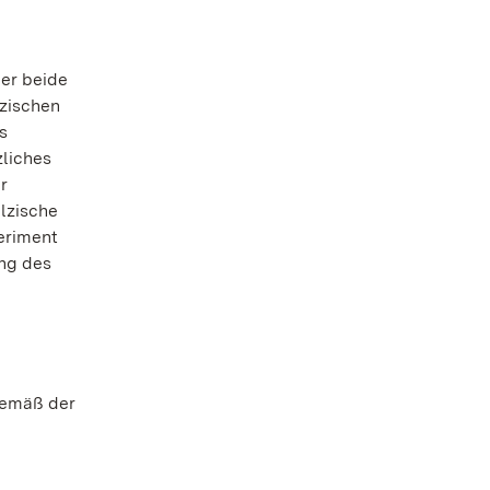
der beide
lzischen
s
zliches
r
lzische
eriment
ang des
gemäß der