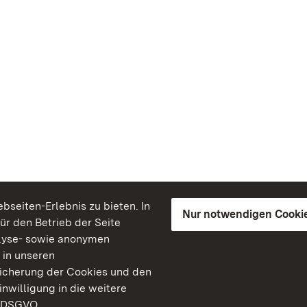
seiten-Erlebnis zu bieten. In
Nur notwendigen Cooki
für den Betrieb der Seite
lyse- sowie anonymen
 in unseren
peicherung der Cookies und den
inwilligung in die weitere
) DSGVO.