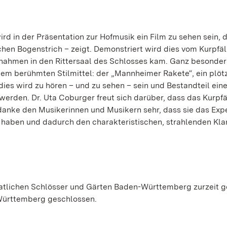
rd in der Präsentation zur Hofmusik ein Film zu sehen sein, 
chen Bogenstrich – zeigt. Demonstriert wird dies vom Kurpfä
fnahmen in den Rittersaal des Schlosses kam. Ganz besonder
nem berühmten Stilmittel: der „Mannheimer Rakete“, ein plöt
es wird zu hören – und zu sehen – sein und Bestandteil eine
erden. Dr. Uta Coburger freut sich darüber, dass das Kurpfä
nke den Musikerinnen und Musikern sehr, dass sie das Exp
t haben und dadurch den charakteristischen, strahlenden Kl
aatlichen Schlösser und Gärten Baden-Württemberg zurzeit 
Württemberg geschlossen.