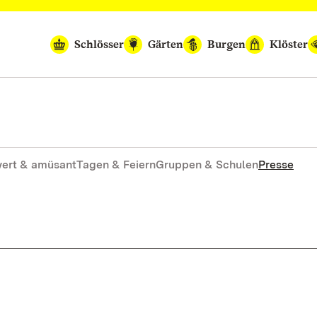
Schlösser
Gärten
Burgen
Klöster
ert & amüsant
Tagen & Feiern
Gruppen & Schulen
Presse