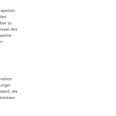
kapellen
 des
bar zu
nsaal des
apelle
en
vation
burger,
dard, die
genossen