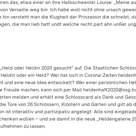
ieren das, etwa einer an ihre Halbschwester Louise: „Meine a
on Versaille weg bin. Ich habe woll nicht ohne ursach gewei
 hin versteht man die Klugheit der Prinzessin die schreibt, d
lagen, die man lieb hatt undt welche recht part ahn unßer un
n „Held oder Heldin 2020 gesucht“ auf. Die Staatlichen Schlös
e Heldin oder ein Held? Wer hat sich in Corona-Zeiten heldenh
t und eine neue Idee entwickelt? Wer einer persönlichen He
e Freude machen, kann sich per Mail heldenhaft2020@ssg.b
Gärten melden und erhält eine Schlosscard als Dank und Gesc
die Tore von 26 Schlössern, Klöstern und Gärten und gilt ab
 ist interaktiv und partizipativ angelegt: Alle sind eingelad
chenken wollen – und sie damit in die neue „Heldengalerie 2
ufnehmen zu lassen.