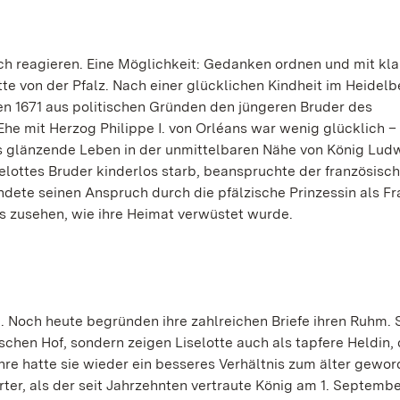
h reagieren. Eine Möglichkeit:
Gedanken ordnen und mit kl
tte von der Pfalz.
Nach einer glücklichen Kindheit im Heidelb
ten 1671 aus politischen Gründen den jüngeren Bruder des
he mit Herzog Philippe I. von Orléans war wenig glücklich –
s glänzende Leben in der unmittelbaren Nähe von König Ludw
elottes Bruder kinderlos starb, beanspruchte der französisc
ndete seinen Anspruch durch die pfälzische Prinzessin als Fr
us zusehen, wie ihre Heimat verwüstet wurde.
b. Noch heute begründen ihre zahlreichen Briefe ihren Ruhm. 
schen Hof, sondern zeigen Liselotte auch als tapfere Heldin, 
Jahre hatte sie wieder ein besseres Verhältnis zum älter gewo
er, als der seit Jahrzehnten vertraute König am 1. Septembe