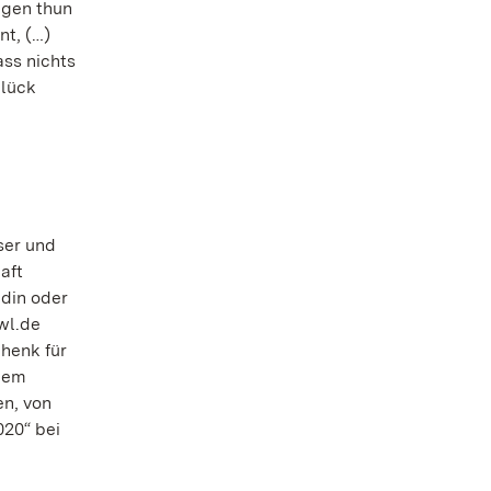
ugen thun
nt, (…)
ass nichts
glück
ser und
aft
ldin oder
wl.de
henk für
 dem
en, von
020“ bei