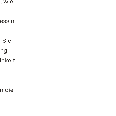
, wie
essin
 Sie
ung
ickelt
n die