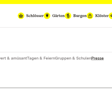
Schlösser
Gärten
Burgen
Klöster
ert & amüsant
Tagen & Feiern
Gruppen & Schulen
Presse