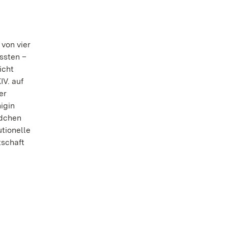
 von vier
ssten –
icht
IV. auf
er
igin
ädchen
utionelle
tschaft