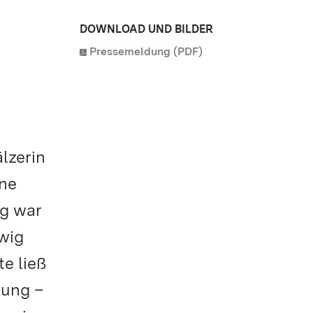
DOWNLOAD UND BILDER
Pressemeldung (PDF)
lzerin
ine
ig war
dwig
te ließ
rung –