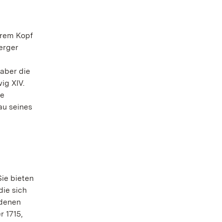
arem Kopf
erger
 aber die
ig XIV.
he
au seines
Sie bieten
die sich
rdenen
r 1715,