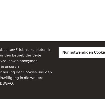
seiten-Erlebnis zu bieten. In
Nur notwendigen Cooki
für den Betrieb der Seite
lyse- sowie anonymen
 in unseren
peicherung der Cookies und den
inwilligung in die weitere
) DSGVO.
Staatliche Schlösser un
Baden-Württemberg
Kontakt