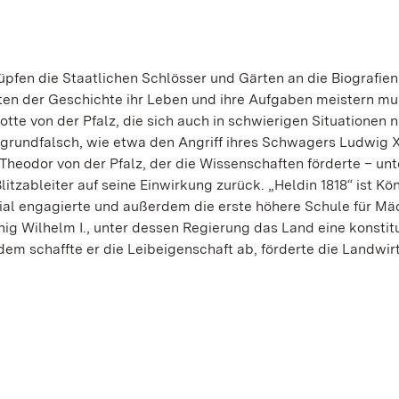
pfen die Staatlichen Schlösser und Gärten an die Biografien
kten der Geschichte ihr Leben und ihre Aufgaben meistern mu
lotte von der Pfalz, die sich auch in schwierigen Situationen n
 grundfalsch, wie etwa den Angriff ihres Schwagers Ludwig X
l Theodor von der Pfalz, der die Wissenschaften förderte – unt
tzableiter auf seine Einwirkung zurück. „Heldin 1818“ ist Kön
zial engagierte und außerdem die erste höhere Schule für M
ig Wilhelm I., unter dessen Regierung das Land eine konstit
em schaffte er die Leibeigenschaft ab, förderte die Landwir