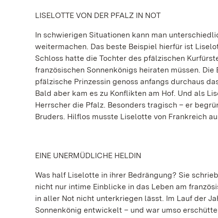
LISELOTTE VON DER PFALZ IN NOT
In schwierigen Situationen kann man unterschiedlic
weitermachen.
Das beste Beispiel hierfür ist Liselo
Schloss hatte die Tochter des pfälzischen Kurfürs
französischen Sonnenkönigs heiraten müssen. Die E
pfälzische Prinzessin genoss anfangs durchaus da
Bald aber kam es zu Konflikten am Hof. Und als Lis
Herrscher die Pfalz. Besonders tragisch – er begrü
Bruders. Hilflos musste Liselotte von Frankreich a
EINE UNERMÜDLICHE HELDIN
Was half Liselotte in ihrer Bedrängung? Sie schrie
nicht nur intime Einblicke in das Leben am französi
in aller Not nicht unterkriegen lässt. Im Lauf der 
Sonnenkönig entwickelt – und war umso erschüttert