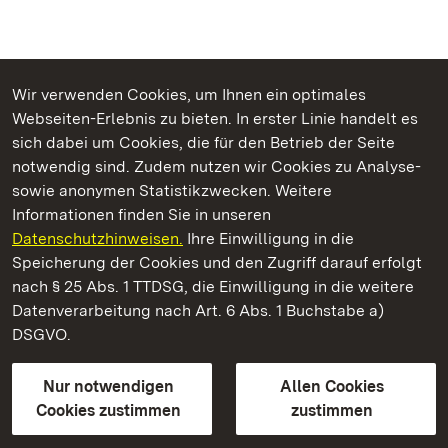
Wir verwenden Cookies, um Ihnen ein optimales
Webseiten-Erlebnis zu bieten. In erster Linie handelt es
Kommen. Staunen. Genießen.
sich dabei um Cookies, die für den Betrieb der Seite
notwendig sind. Zudem nutzen wir Cookies zu Analyse-
sowie anonymen Statistikzwecken. Weitere
Informationen finden Sie in unseren
Datenschutzhinweisen.
Ihre Einwilligung in die
Barockschloss Mannheim
Speicherung der Cookies und den Zugriff darauf erfolgt
nach § 25 Abs. 1 TTDSG, die Einwilligung in die weitere
Staatliche Schlösser und Gärten Baden-Württemberg
Datenverarbeitung nach Art. 6 Abs. 1 Buchstabe a)
DSGVO.
Kontakt
FAQ
Impressum
Datenschutz
Gebärdensprache
Leichte Sprache
Erklärung zur Barrierefreiheit
Nur notwendigen
Allen Cookies
BITV-konform (geprüfte Seiten)
Cookies zustimmen
zustimmen