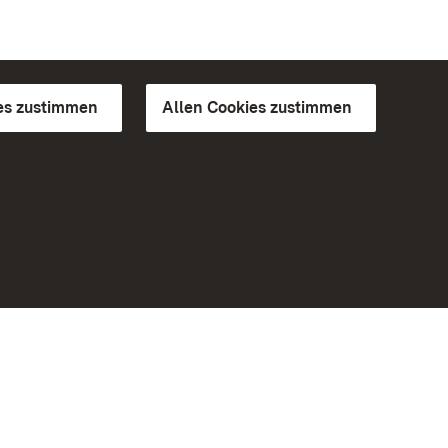
es zustimmen
Allen Cookies zustimmen
d Gärten
Weiteres
Portal
Monumente
Besuchen Sie uns auf Facebook
Besuchen Sie uns auf Instagram
Besuchen Sie uns auf Youtube
Lernen Sie unsere Apps kennen