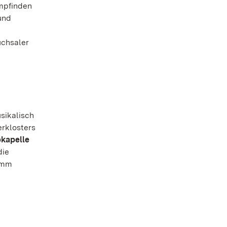
mpfinden
und
uchsaler
usikalisch
erklosters
kapelle
die
ramm