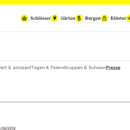
Schlösser
Gärten
Burgen
Klöster
ert & amüsant
Tagen & Feiern
Gruppen & Schulen
Presse
TUNGEN