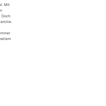
l. Mit
er
. Doch
amilie.
 immer
inellem