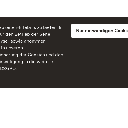
seiten-Erlebnis zu bieten. In
Nur notwendigen Cooki
für den Betrieb der Seite
lyse- sowie anonymen
 in unseren
peicherung der Cookies und den
inwilligung in die weitere
) DSGVO.
Staatliche Schlösser un
Baden-Württemberg
Kontakt
FAQ
Impressum
Datenschutz
Gebärdensprache
Leichte Sprache