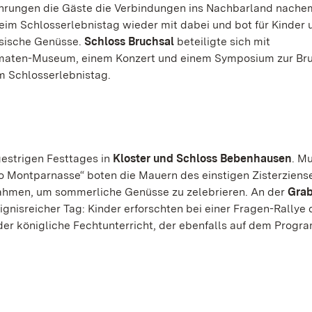
ührungen die Gäste die Verbindungen ins Nachbarland nache
im Schlosserlebnistag wieder mit dabei und bot für Kinder 
ösische Genüsse.
Schloss Bruchsal
beteiligte sich mit
omaten-Museum, einem Konzert und einem Symposium zur Br
m Schlosserlebnistag.
gestrigen Festtages in
Kloster und Schloss Bebenhausen
. M
 Montparnasse“ boten die Mauern des einstigen Zisterziens
hmen, um sommerliche Genüsse zu zelebrieren. An der
Grab
ignisreicher Tag: Kinder erforschten bei einer Fragen-Rallye 
r königliche Fechtunterricht, der ebenfalls auf dem Prog