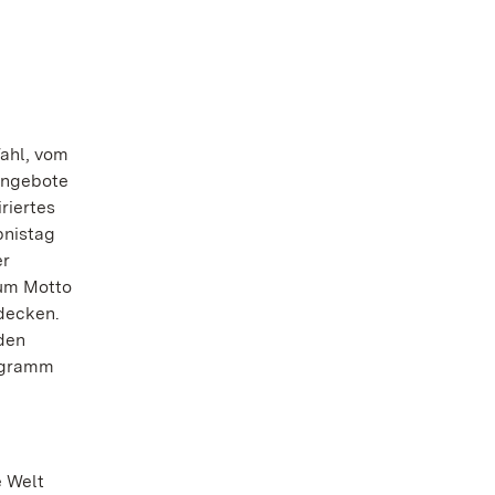
Wahl, vom
Angebote
riertes
bnistag
r
zum Motto
decken.
den
rogramm
e Welt