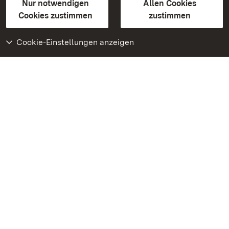
Erklärung zur Barrierefreiheit
Nur notwendigen
Allen Cookies
BITV-konform (geprüfte Seiten)
Cookies zustimmen
zustimmen
Cookie-Einstellungen anzeigen
Weiteres
Portal
Monumente
Besuchen Sie uns auf
Facebook
Besuchen Sie uns auf
Instagram
Besuchen Sie uns auf
Youtube
Lernen Sie unsere Apps
kennen
Google Play Store
App Store für iPhone