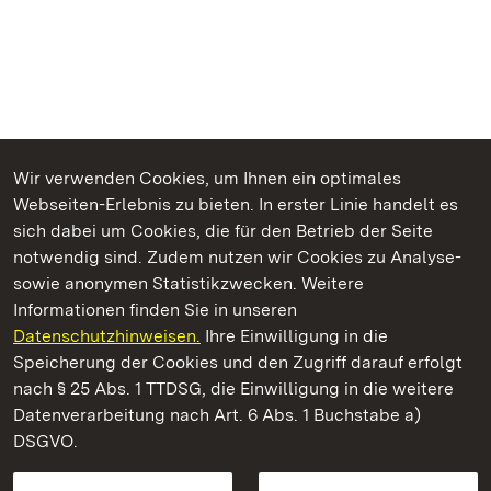
Wir verwenden Cookies, um Ihnen ein optimales
Webseiten-Erlebnis zu bieten. In erster Linie handelt es
Kommen. Staunen. Genießen.
sich dabei um Cookies, die für den Betrieb der Seite
notwendig sind. Zudem nutzen wir Cookies zu Analyse-
sowie anonymen Statistikzwecken. Weitere
Informationen finden Sie in unseren
Datenschutzhinweisen.
Ihre Einwilligung in die
Barockschloss Mannheim
Speicherung der Cookies und den Zugriff darauf erfolgt
nach § 25 Abs. 1 TTDSG, die Einwilligung in die weitere
Staatliche Schlösser und Gärten Baden-Württemberg
Datenverarbeitung nach Art. 6 Abs. 1 Buchstabe a)
DSGVO.
Kontakt
FAQ
Impressum
Datenschutz
Gebärdensprache
Leichte Sprache