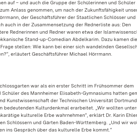
n auf – und auch die Gruppe der Schülerinnen und Schüler
 zum Anlass genommen, um nach der Zukunftsfähigkeit unse
Hörrmann, der Geschäftsführer der Staatlichen Schlösser und
ich auch in der Zusammensetzung der Rednerliste aus: Den
itere Rednerinnen und Redner waren etwa der Islamwissensc
okkanische Stand-up-Comedian Abdelkarim. Dazu kamen die
Frage stellen: Wie kann bei einer sich wandelnden Gesellsc
en?“, erläutert Geschäftsführer Michael Hörrmann.
chlossgarten war als ein erster Schritt im Frühsommer dem
d Schüler des Mannheimer Elisabeth-Gymnasiums hatten g
und Kunstwissenschaft der Technischen Universität Dortmund
m bedeutenden Kulturdenkmal erarbeitet. „Wir wollten unte
rätige kulturelle Erbe wahrnehmen“, erklärt Dr. Karin Ehler
ichen Schlössern und Gärten Baden-Württemberg. „Und wir wo
n ins Gespräch über das kulturelle Erbe kommt.“