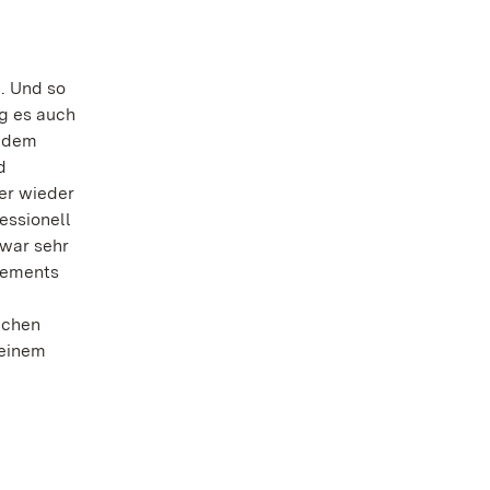
. Und so
g es auch
t dem
d
er wieder
essionell
 war sehr
gements
ichen
seinem