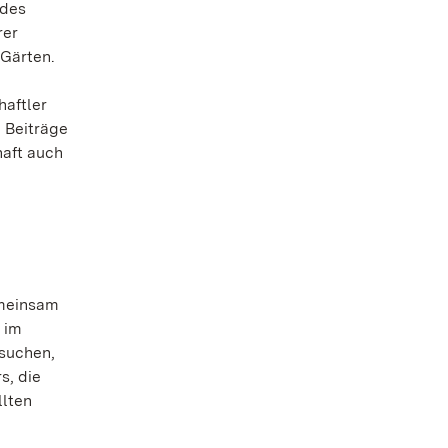
 des
rer
 Gärten.
haftler
 Beiträge
haft auch
emeinsam
 im
rsuchen,
s, die
llten