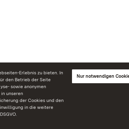
seiten-Erlebnis zu bieten. In
Nur notwendigen Cooki
für den Betrieb der Seite
lyse- sowie anonymen
 in unseren
peicherung der Cookies und den
inwilligung in die weitere
) DSGVO.
Staatliche Schlösser un
Baden-Württemberg