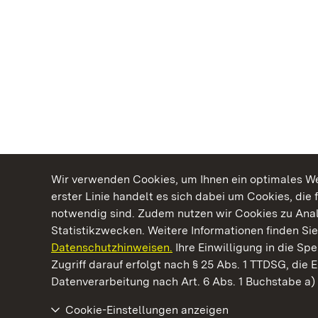
Wir verwenden Cookies, um Ihnen ein optimales Web
erster Linie handelt es sich dabei um Cookies, die 
notwendig sind. Zudem nutzen wir Cookies zu Ana
Statistikzwecken. Weitere Informationen finden Sie
Datenschutzhinweisen.
Ihre Einwilligung in die S
Kommen. Staunen. Genießen.
Zugriff darauf erfolgt nach § 25 Abs. 1 TTDSG, die E
Datenverarbeitung nach Art. 6 Abs. 1 Buchstabe a
Cookie-Einstellungen anzeigen