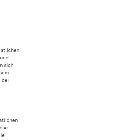
atlichen
 und
n sich
esem
 bei
atlichen
iese
ie