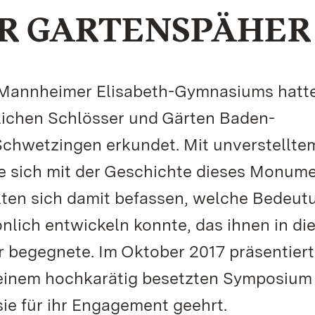
R GARTENSPÄHER
 Mannheimer Elisabeth-Gymnasiums hatt
lichen Schlösser und Gärten Baden-
hwetzingen erkundet. Mit unverstelltem
ie sich mit der Geschichte dieses Monum
llten sich damit befassen, welche Bedeut
sönlich entwickeln konnte, das ihnen in d
r begegnete. Im Oktober 2017 präsentiert
 einem hochkarätig besetzten Symposium 
ie für ihr Engagement geehrt.