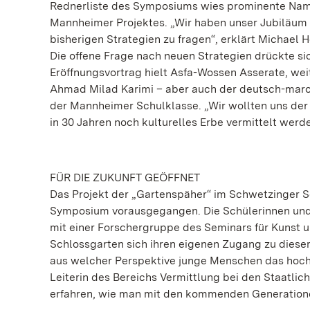
Rednerliste des Symposiums wies prominente Name
Mannheimer Projektes. „Wir haben unser Jubiläum
bisherigen Strategien zu fragen“, erklärt Michael 
Die offene Frage nach neuen Strategien drückte s
Eröffnungsvortrag hielt Asfa-Wossen Asserate, we
Ahmad Milad Karimi – aber auch der deutsch-mar
der Mannheimer Schulklasse. „Wir wollten uns der 
in 30 Jahren noch kulturelles Erbe vermittelt werd
FÜR DIE ZUKUNFT GEÖFFNET
Das Projekt der „Gartenspäher“ im Schwetzinger S
Symposium vorausgegangen. Die Schülerinnen un
mit einer Forschergruppe des Seminars für Kunst 
Schlossgarten sich ihren eigenen Zugang zu diese
aus welcher Perspektive junge Menschen das hochka
Leiterin des Bereichs Vermittlung bei den Staatl
erfahren, wie man mit den kommenden Generatione