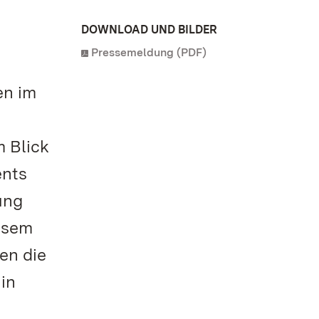
DOWNLOAD UND BILDER
Pressemeldung (PDF)
en im
 Blick
ents
ung
iesem
en die
in