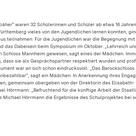
päher“ waren 32 Schülerinnen und Schüler ab etwa 16 Jahren
ürttemberg vieles von den Jugendlichen lernen konnten, gin
us teilnahmen: Für die Jugendlichen war die Begegnung mi
nd das Dabeisein beim Symposium im Oktober. „Lehrreich un
l von Schloss Mannheim gewesen, sagt eines der Mädchen. Imm
, dass sie als Gesprächspartner respektiert wurden und prof
nument war an sich schon eindrucksvoll: „Das Barockschloss
nbezahlbar“, sagt ein Mädchen. In Anerkennung ihres Enga
den, gemeinsam übergeben von der Direktorin des Elisabeth-
Hörrmann. „Befruchtend für die künftige Arbeit der Staatl
 Michael Hörrmann die Ergebnisse des Schulprojektes bei 