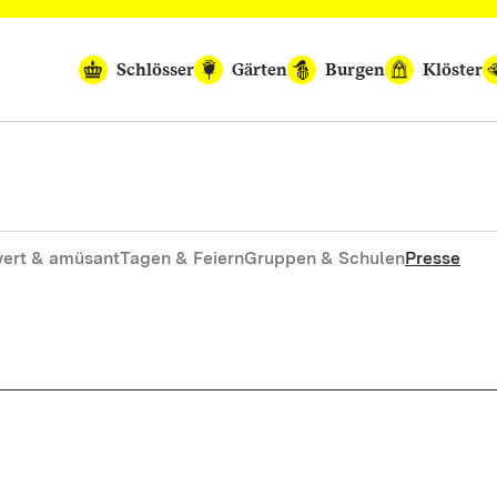
Schlösser
Gärten
Burgen
Klöster
ert & amüsant
Tagen & Feiern
Gruppen & Schulen
Presse