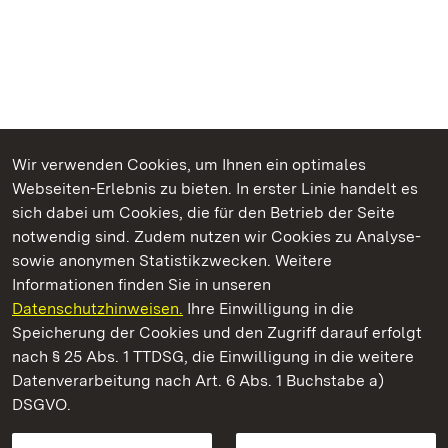
Wir verwenden Cookies, um Ihnen ein optimales
Webseiten-Erlebnis zu bieten. In erster Linie handelt es
Kommen. Staunen. Genießen.
sich dabei um Cookies, die für den Betrieb der Seite
notwendig sind. Zudem nutzen wir Cookies zu Analyse-
sowie anonymen Statistikzwecken. Weitere
Informationen finden Sie in unseren
Datenschutzhinweisen.
Ihre Einwilligung in die
Barockschloss Mannheim
Speicherung der Cookies und den Zugriff darauf erfolgt
nach § 25 Abs. 1 TTDSG, die Einwilligung in die weitere
Staatliche Schlösser und Gärten Baden-Württemberg
Datenverarbeitung nach Art. 6 Abs. 1 Buchstabe a)
DSGVO.
Kontakt
FAQ
Impressum
Datenschutz
Gebärdensprache
Leichte Sprache