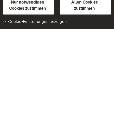
Erklärung zur Barrierefreiheit
Nur notwendigen
Allen Cookies
BITV-konform (geprüfte Seiten)
Cookies zustimmen
zustimmen
Cookie-Einstellungen anzeigen
Weiteres
Portal
Monumente
Besuchen Sie uns auf
Facebook
Besuchen Sie uns auf
Instagram
Besuchen Sie uns auf
Youtube
Lernen Sie unsere Apps
kennen
Google Play Store
App Store für iPhone