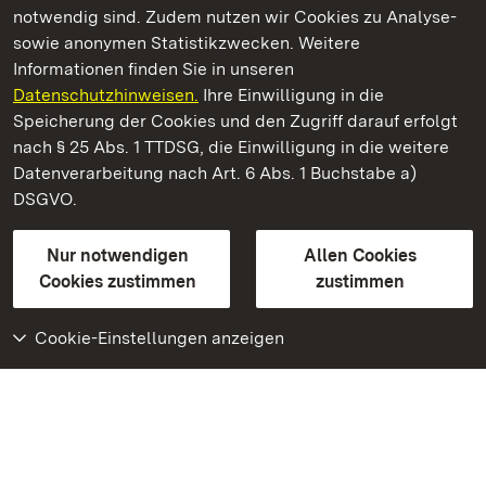
notwendig sind. Zudem nutzen wir Cookies zu Analyse-
sowie anonymen Statistikzwecken. Weitere
Informationen finden Sie in unseren
Datenschutzhinweisen.
Ihre Einwilligung in die
Barockschloss Mannheim
Speicherung der Cookies und den Zugriff darauf erfolgt
nach § 25 Abs. 1 TTDSG, die Einwilligung in die weitere
Staatliche Schlösser und Gärten Baden-Württemberg
Datenverarbeitung nach Art. 6 Abs. 1 Buchstabe a)
DSGVO.
Kontakt
FAQ
Impressum
Datenschutz
Gebärdensprache
Leichte Sprache
Erklärung zur Barrierefreiheit
Nur notwendigen
Allen Cookies
BITV-konform (geprüfte Seiten)
Cookies zustimmen
zustimmen
Cookie-Einstellungen anzeigen
Weiteres
Portal
Monumente
Besuchen Sie uns auf
Facebook
Besuchen Sie uns auf
Instagram