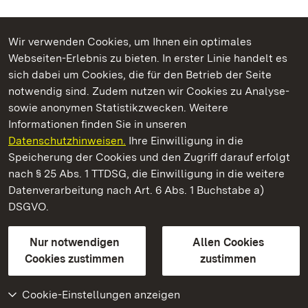
Wir verwenden Cookies, um Ihnen ein optimales
Webseiten-Erlebnis zu bieten. In erster Linie handelt es
Kommen. Staunen. Genießen.
sich dabei um Cookies, die für den Betrieb der Seite
notwendig sind. Zudem nutzen wir Cookies zu Analyse-
sowie anonymen Statistikzwecken. Weitere
Informationen finden Sie in unseren
Datenschutzhinweisen.
Ihre Einwilligung in die
Barockschloss Mannheim
Speicherung der Cookies und den Zugriff darauf erfolgt
nach § 25 Abs. 1 TTDSG, die Einwilligung in die weitere
Staatliche Schlösser und Gärten Baden-Württemberg
Datenverarbeitung nach Art. 6 Abs. 1 Buchstabe a)
DSGVO.
Kontakt
FAQ
Impressum
Datenschutz
Gebärdensprache
Leichte Sprache
Erklärung zur Barrierefreiheit
Nur notwendigen
Allen Cookies
BITV-konform (geprüfte Seiten)
Cookies zustimmen
zustimmen
Cookie-Einstellungen anzeigen
Weiteres