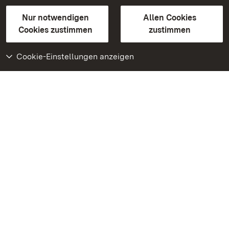
Gebärdensprache
Leichte Sprache
Erklärung zur Barrierefreiheit
Nur notwendigen
Allen Cookies
BITV-konform (geprüfte Seiten)
Cookies zustimmen
zustimmen
Cookie-Einstellungen anzeigen
Weiteres
Portal
Monumente
Besuchen Sie uns auf
Facebook
Besuchen Sie uns auf
Instagram
Besuchen Sie uns auf
Youtube
Lernen Sie unsere Apps
kennen
Google Play Store
App Store für iPhone