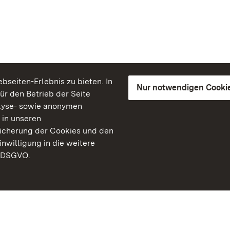
seiten-Erlebnis zu bieten. In
Nur notwendigen Cooki
für den Betrieb der Seite
lyse- sowie anonymen
 in unseren
peicherung der Cookies und den
inwilligung in die weitere
) DSGVO.
Staatliche Schlösser un
Baden-Württemberg
Kontakt
FAQ
Impressum
Datenschutz