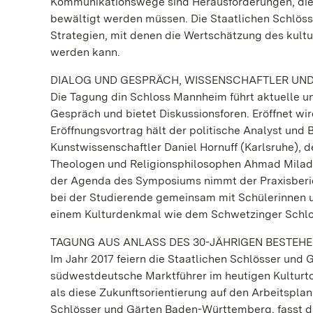
Kommunikationswege sind Herausforderungen, die
bewältigt werden müssen. Die Staatlichen Schlö
Strategien, mit denen die Wertschätzung des kultu
werden kann.
DIALOG UND GESPRÄCH, WISSENSCHAFTLER UN
Die Tagung din Schloss Mannheim führt aktuelle un
Gespräch und bietet Diskussionsforen. Eröffnet wi
Eröffnungsvortrag hält der politische Analyst und
Kunstwissenschaftler Daniel Hornuff (Karlsruhe), 
Theologen und Religionsphilosophen Ahmad Milad Ka
der Agenda des Symposiums nimmt der Praxisbericht
bei der Studierende gemeinsam mit Schülerinnen 
einem Kulturdenkmal wie dem Schwetzinger Schlos
TAGUNG AUS ANLASS DES 30-JÄHRIGEN BESTEH
Im Jahr 2017 feiern die Staatlichen Schlösser un
südwestdeutsche Marktführer im heutigen Kulturto
als diese Zukunftsorientierung auf den Arbeitspla
Schlösser und Gärten Baden-Württemberg, fasst 