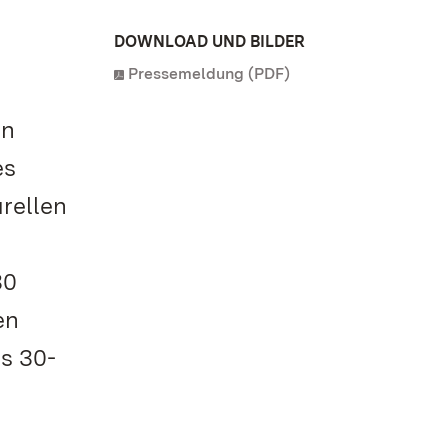
DOWNLOAD UND BILDER
Pressemeldung (PDF)
en
es
rellen
30
en
es 30-