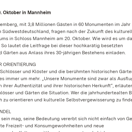
0. Oktober in Mannheim
emberg, mit 3,8 Millionen Gästen in 60 Monumenten im Jahr 
in Südwestdeutschland, fragen nach der Zukunft des kulturel
ums in Schloss Mannheim am 20. Oktober. Wie wird es um d
 So lautet die Leitfrage bei dieser hochkarätig besetzten
d Gärten aus Anlass ihres 30-jährigen Bestehens einladen.
R ORIENTIERUNG
n Schlösser und Klöster und die berühmten historischen Gärt
t es immer um mehr. „Unsere Monumente sind zwar als Ausflu
hrer Authentizität und ihrer historischen Herkunft“, erläute
lösser und Gärten die Situation. Wer die jahrhundertealten
sch zu orientieren und kulturelle Selbstvergewisserung zu find
NDEL
t sein mag, seine Bedeutung vererbt sich nicht einfach von G
rte Freizeit- und Konsumgewohnheiten und neue