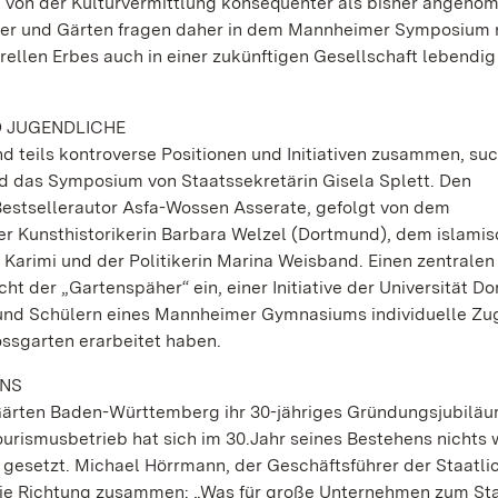
 von der Kulturvermittlung konsequenter als bisher angen
sser und Gärten fragen daher in dem Mannheimer Symposium
rellen Erbes auch in einer zukünftigen Gesellschaft lebendig
D JUGENDLICHE
d teils kontroverse Positionen und Initiativen zusammen, su
rd das Symposium von Staatssekretärin Gisela Splett. Den
 Bestsellerautor Asfa-Wossen Asserate, gefolgt von dem
der Kunsthistorikerin Barbara Welzel (Dortmund), dem islami
rimi und der Politikerin Marina Weisband. Einen zentralen 
 der „Gartenspäher“ ein, einer Initiative der Universität D
und Schülern eines Mannheimer Gymnasiums individuelle Zu
sgarten erarbeitet haben.
ENS
d Gärten Baden-Württemberg ihr 30-jähriges Gründungsjubiläu
urismusbetrieb hat sich im 30.Jahr seines Bestehens nichts
n gesetzt. Michael Hörrmann, der Geschäftsführer der Staatli
die Richtung zusammen: „Was für große Unternehmen zum St