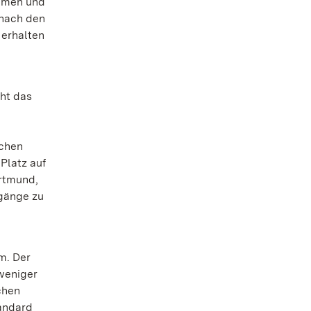
ommen und
 nach den
 erhalten
cht das
schen
Platz auf
ortmund,
gänge zu
m. Der
 weniger
chen
andard