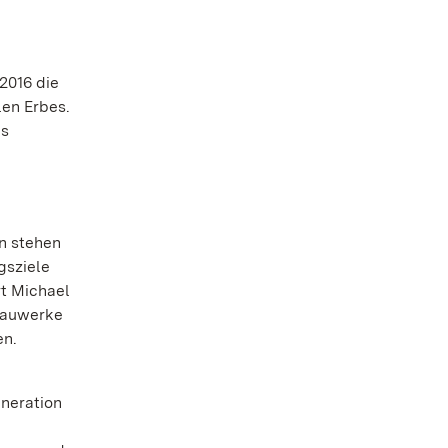
2016 die
len Erbes.
as
en stehen
gsziele
rt Michael
 Bauwerke
en.
eneration