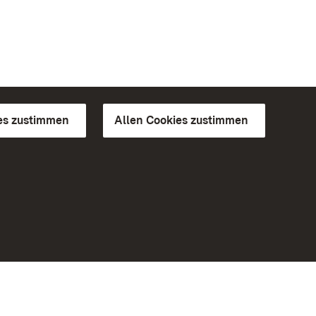
es zustimmen
Allen Cookies zustimmen
d Gärten
Weiteres
Portal
Monumente
Besuchen Sie uns auf Facebook
Besuchen Sie uns auf Instagram