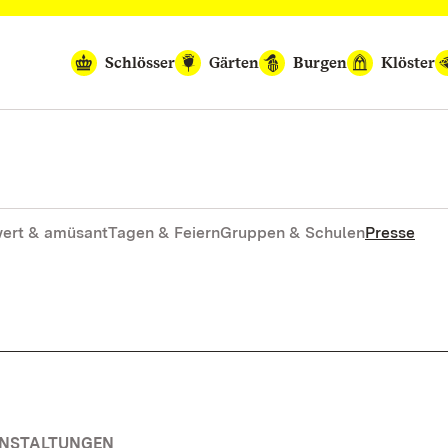
Schlösser
Gärten
Burgen
Klöster
ert & amüsant
Tagen & Feiern
Gruppen & Schulen
Presse
ANSTALTUNGEN