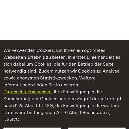
Wir verwenden Cookies, um Ihnen ein optimales
Webseiten-Erlebnis zu bieten. In erster Linie handelt es
Kommen. Staunen. Genießen.
sich dabei um Cookies, die für den Betrieb der Seite
notwendig sind. Zudem nutzen wir Cookies zu Analyse-
sowie anonymen Statistikzwecken. Weitere
Informationen finden Sie in unseren
Datenschutzhinweisen.
Ihre Einwilligung in die
Barockschloss Mannheim
Speicherung der Cookies und den Zugriff darauf erfolgt
nach § 25 Abs. 1 TTDSG, die Einwilligung in die weitere
Staatliche Schlösser und Gärten Baden-Württemberg
Datenverarbeitung nach Art. 6 Abs. 1 Buchstabe a)
DSGVO.
Kontakt
FAQ
Impressum
Datenschutz
Gebärdensprache
Leichte Sprache