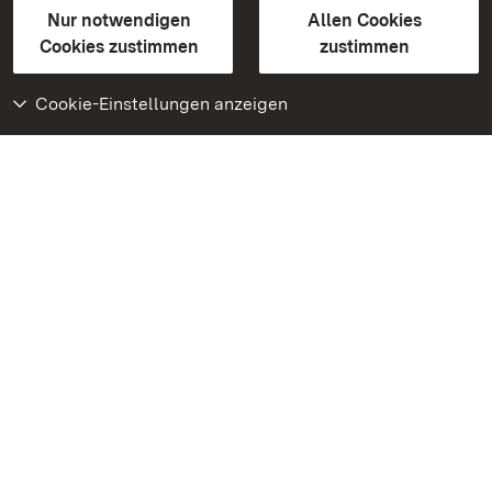
Erklärung zur Barrierefreiheit
Nur notwendigen
Allen Cookies
BITV-konform (geprüfte Seiten)
Cookies zustimmen
zustimmen
Cookie-Einstellungen anzeigen
Weiteres
Portal
Monumente
Besuchen Sie uns auf
Facebook
Besuchen Sie uns auf
Instagram
Besuchen Sie uns auf
Youtube
Lernen Sie unsere Apps
kennen
Google Play Store
App Store für iPhone