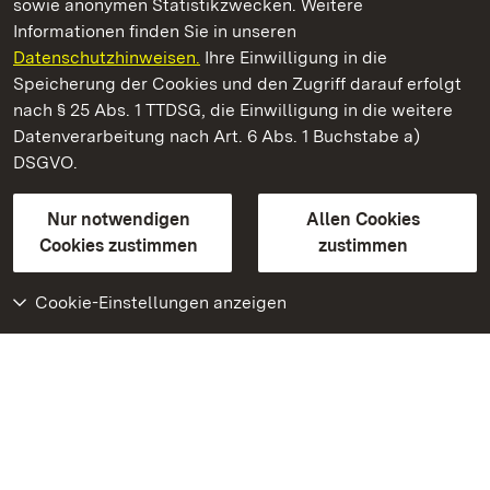
sowie anonymen Statistikzwecken. Weitere
Informationen finden Sie in unseren
Datenschutzhinweisen.
Ihre Einwilligung in die
Barockschloss Mannheim
Speicherung der Cookies und den Zugriff darauf erfolgt
nach § 25 Abs. 1 TTDSG, die Einwilligung in die weitere
Staatliche Schlösser und Gärten Baden-Württemberg
Datenverarbeitung nach Art. 6 Abs. 1 Buchstabe a)
DSGVO.
Kontakt
FAQ
Impressum
Datenschutz
Gebärdensprache
Leichte Sprache
Erklärung zur Barrierefreiheit
Nur notwendigen
Allen Cookies
BITV-konform (geprüfte Seiten)
Cookies zustimmen
zustimmen
Cookie-Einstellungen anzeigen
Weiteres
Portal
Monumente
Besuchen Sie uns auf
Facebook
Besuchen Sie uns auf
Instagram
Besuchen Sie uns auf