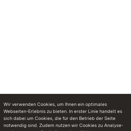
Wir verwenden Cookies, um Ihnen ein optimales
Webseiten-Erlebnis zu bieten. In erster Linie handelt es
Kommen. Staunen. Genießen.
sich dabei um Cookies, die für den Betrieb der Seite
notwendig sind. Zudem nutzen wir Cookies zu Analyse-