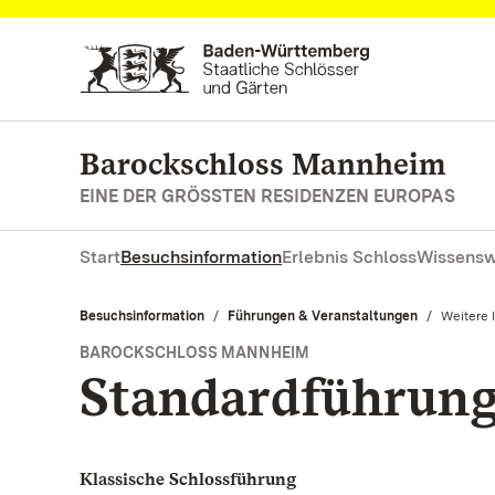
Zum Hauptinhalt springen
Barockschloss Mannheim
EINE DER GRÖSSTEN RESIDENZEN EUROPAS
Start
Besuchsinformation
Erlebnis Schloss
Wissensw
Besuchsinformation
Führungen & Veranstaltungen
Aktuell:
Weitere 
BAROCKSCHLOSS MANNHEIM
Standardführun
Klassische Schlossführung