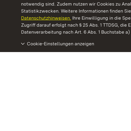
notwendig sind. Zudem nutzen wir Cookies zu Ana
Statistikzwecken. Weitere Informationen finden Sie
Datenschutzhinweisen.
Ihre Einwilligung in die S
Kommen. Staunen. Genießen.
Zugriff darauf erfolgt nach § 25 Abs. 1 TTDSG, die E
Datenverarbeitung nach Art. 6 Abs. 1 Buchstabe a
Cookie-Einstellungen anzeigen
Barockschloss Mannheim