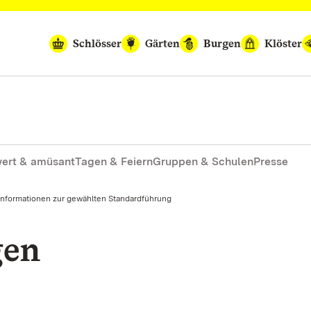
Schlösser
Gärten
Burgen
Klöster
ert & amüsant
Tagen & Feiern
Gruppen & Schulen
Presse
Informationen zur gewählten Standardführung
gen