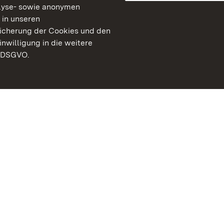
lyse- sowie anonymen
 in unseren
peicherung der Cookies und den
inwilligung in die weitere
) DSGVO.
Staatliche Schlösser un
Baden-Württemberg
Kontakt
FAQ
Impressum
Datenschutz
Gebärdensprache
Leichte Sprache
Erklärung zur Barrierefre
BITV-konform (geprüfte S