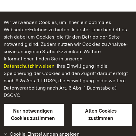
Wir verwenden Cookies, um Ihnen ein optimales
Webseiten-Erlebnis zu bieten. In erster Linie handelt es
Kommen. Staunen. Genießen.
sich dabei um Cookies, die für den Betrieb der Seite
notwendig sind. Zudem nutzen wir Cookies zu Analyse-
sowie anonymen Statistikzwecken. Weitere
Informationen finden Sie in unseren
Datenschutzhinweisen.
Ihre Einwilligung in die
Barockschloss Mannheim
Speicherung der Cookies und den Zugriff darauf erfolgt
nach § 25 Abs. 1 TTDSG, die Einwilligung in die weitere
Staatliche Schlösser und Gärten Baden-Württemberg
Datenverarbeitung nach Art. 6 Abs. 1 Buchstabe a)
DSGVO.
Kontakt
FAQ
Impressum
Datenschutz
Gebärdensprache
Leichte Sprache
Erklärung zur Barrierefreiheit
Nur notwendigen
Allen Cookies
BITV-konform (geprüfte Seiten)
Cookies zustimmen
zustimmen
Cookie-Einstellungen anzeigen
Weiteres