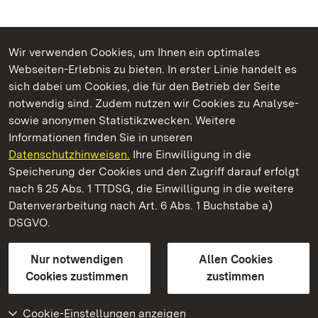
Wir verwenden Cookies, um Ihnen ein optimales
Webseiten-Erlebnis zu bieten. In erster Linie handelt es
Kommen. Staunen. Genießen.
sich dabei um Cookies, die für den Betrieb der Seite
notwendig sind. Zudem nutzen wir Cookies zu Analyse-
sowie anonymen Statistikzwecken. Weitere
Informationen finden Sie in unseren
Datenschutzhinweisen.
Ihre Einwilligung in die
Barockschloss Mannheim
Speicherung der Cookies und den Zugriff darauf erfolgt
nach § 25 Abs. 1 TTDSG, die Einwilligung in die weitere
Staatliche Schlösser und Gärten Baden-Württemberg
Datenverarbeitung nach Art. 6 Abs. 1 Buchstabe a)
DSGVO.
Kontakt
FAQ
Impressum
Datenschutz
Gebärdensprache
Leichte Sprache
Erklärung zur Barrierefreiheit
Nur notwendigen
Allen Cookies
BITV-konform (geprüfte Seiten)
Cookies zustimmen
zustimmen
Cookie-Einstellungen anzeigen
Weiteres