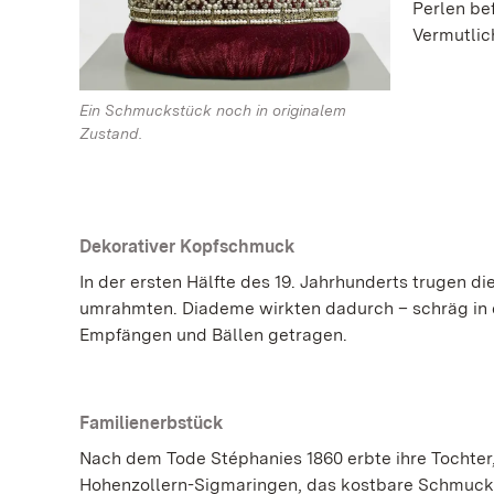
Perlen be
Vermutlic
Ein Schmuckstück noch in originalem
Zustand.
Dekorativer Kopfschmuck
In der ersten Hälfte des 19. Jahrhunderts trugen d
umrahmten. Diademe wirkten dadurch – schräg in d
Empfängen und Bällen getragen.
Familienerbstück
Nach dem Tode Stéphanies 1860 erbte ihre Tochter
Hohenzollern-Sigmaringen, das kostbare Schmucks