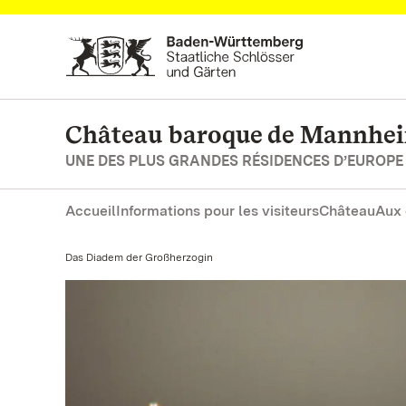
Vers la page d’accueil
Château baroque de Mannhe
UNE DES PLUS GRANDES RÉSIDENCES D’EUROPE
Accueil
Informations pour les visiteurs
Château
Aux 
Actuel:
Das Diadem der Großherzogin