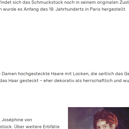
findet sich das Schmuckstück noch in seinem originalen Zus
h wurde es Anfang des 19. Jahrhunderts in Paris hergestellt.
ie Damen hochgesteckte Haare mit Locken, die seitlich das G
as Haar gesteckt – eher dekorativ als herrschaftlich und w
, Joséphine von
tück. Über weitere Erbfälle