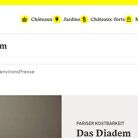
Châteaux
Jardins
Châteaux-forts
M
im
environs
Presse
PARISER KOSTBARKEIT
Das Diadem