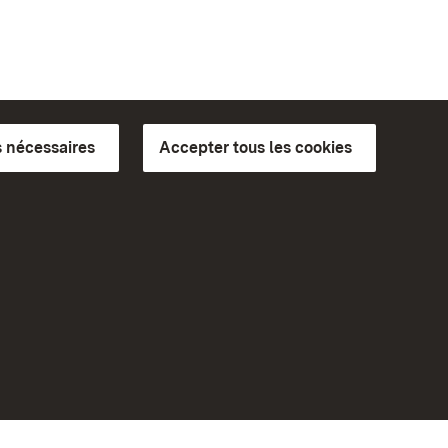
 nécessaires
Accepter tous les cookies
ics du
plus loin
Accueil
Monuments
Rendez-nous visite sur
Facebook
Rendez-nous visite sur
Instagram
bilité
Rendez-nous visite sur YouTube
eiten)