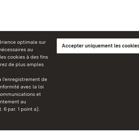
périence optimale sur
Accepter uniquement les cookies
s nécessaires au
es cookies à des fins
erez de plus amples
berg
 l’enregistrement de
Châteaux et jardins publ
nformité avec la loi
Bade-Wurtemberg
communications et
Contact et informations
sentement au
FAQ et réponses
 6 par. 1 point a).
Mentions légales
Protection des données
Explications sur l’accessi
BITV-konform (geprüfte S