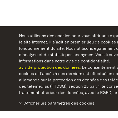
Nous utilisons des cookies pour vous offrir une ex
le site Internet. Il s’agit en premier lieu de cookie
fonctionnement du site. Nous utilisons également d
d’analyse et de statistiques anonymes. Vous trouv
Châteaux et jardins publics du Bade-Wurtem
informations dans notre avis de confidentialité.
avis de protection des données.
Le consentement à
cookies et l’accès à ces derniers est effectué en co
allemande sur la protection des données des télé
des télémédias (TTDSG), section 25 par. 1, le con
Château baroque de Mannheim
traitement ultérieur des données, avec le RGPD, art.
Afficher les paramètres des cookies