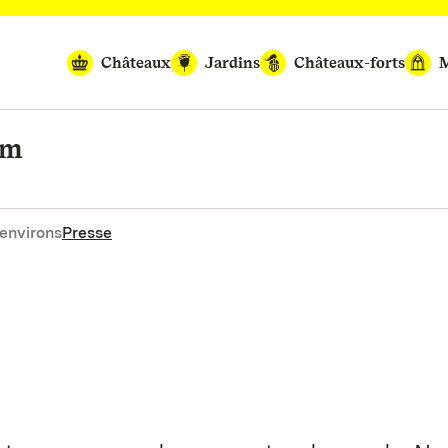
Châteaux
Jardins
Châteaux-forts
M
im
environs
Presse