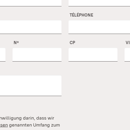
TÉLÉPHONE
Nº
CP
V
nwilligung darin, dass wir
isen
genannten Umfang zum