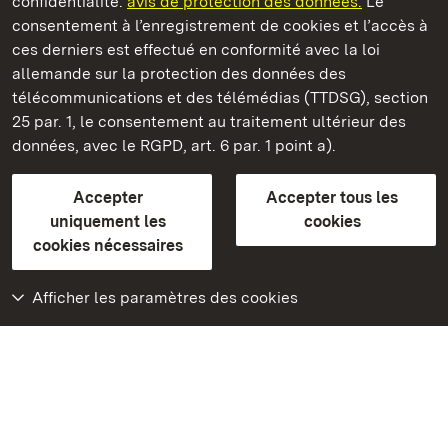
confidentialité.
avis de protection des données.
Le
consentement à l’enregistrement de cookies et l’accès à
Châteaux et jardins publics du Bade-Wurtemberg
ces derniers est effectué en conformité avec la loi
allemande sur la protection des données des
Contact et informations
FAQ et réponses
Mentions légales
télécommunications et des télémédias (TTDSG), section
Protection des données
25 par. 1, le consentement au traitement ultérieur des
Explications sur l’accessibilité
données, avec le RGPD, art. 6 par. 1 point a).
BITV-konform (geprüfte Seiten)
Accepter
Accepter tous les
plus loin
uniquement les
cookies
cookies nécessaires
Accueil
Monuments
Afficher les paramètres des cookies
Rendez-nous visite
sur Facebook
Rendez-nous visite
sur Instagram
Rendez-nous visite
sur YouTube
Découvrez nos