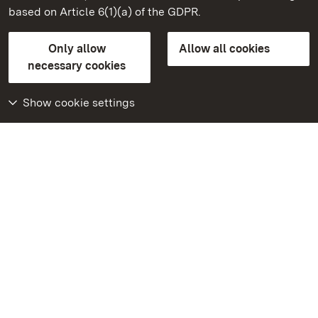
based on Article 6(1)(a) of the GDPR.
State Palaces and Gardens of Baden-Wuerttemberg
Only allow
Allow all cookies
Contact us
FAQ
Masthead
Data protection
necessary cookies
Declaration on barrier-free access
BITV-konform (geprüfte Seiten)
Show cookie settings
More
Home
Monuments
Visit our Facebook
page
Visit our Instagram
page
Visit our YouTube
channel
Get to know our apps
Google Play Store