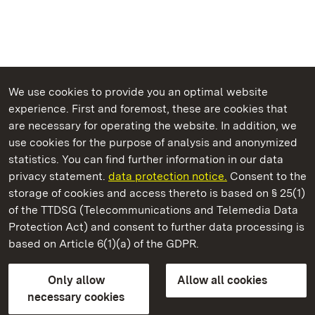
We use cookies to provide you an optimal website
experience. First and foremost, these are cookies that
are necessary for operating the website. In addition, we
use cookies for the purpose of analysis and anonymized
State Palaces and Gardens of Baden-Wuerttemberg
statistics. You can find further information in our data
privacy statement.
data protection notice.
Consent to the
storage of cookies and access thereto is based on § 25(1)
of the TTDSG (Telecommunications and Telemedia Data
Mannheim Baroque Palace
Protection Act) and consent to further data processing is
based on Article 6(1)(a) of the GDPR.
State Palaces and Gardens of Baden-Wuerttemberg
Only allow
Allow all cookies
Contact us
FAQ
Masthead
Data protection
necessary cookies
Declaration on barrier-free access