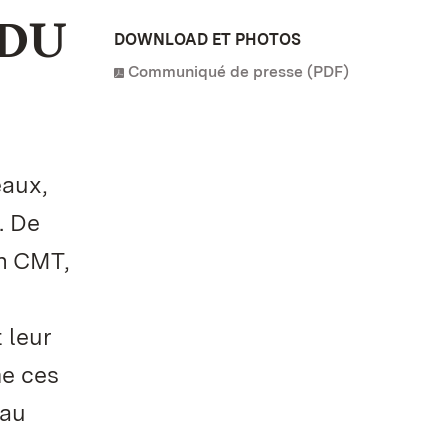
 DU
DOWNLOAD ET PHOTOS
Communiqué de presse (PDF)
eaux,
. De
on CMT,
 leur
me ces
 au