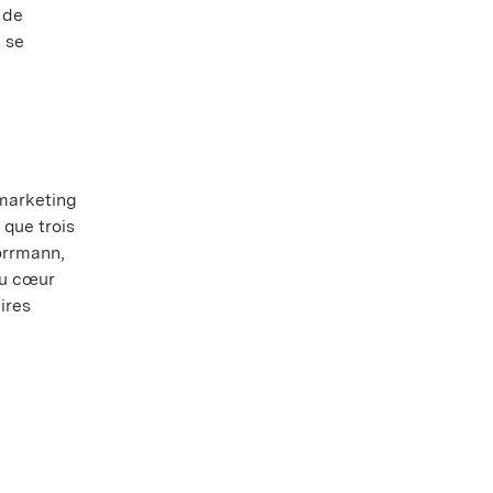
 de
 se
marketing
que trois
Hörrmann,
au cœur
ires