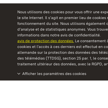
Nous utilisons des cookies pour vous offrir une ex
le site Internet. Il s’agit en premier lieu de cookie
fonctionnement du site. Nous utilisons également d
d’analyse et de statistiques anonymes. Vous trouv
Châteaux et jardins publics du Bade-Wurtem
informations dans notre avis de confidentialité.
avis de protection des données.
Le consentement à
cookies et l’accès à ces derniers est effectué en co
allemande sur la protection des données des télé
des télémédias (TTDSG), section 25 par. 1, le con
Château baroque de Mannheim
traitement ultérieur des données, avec le RGPD, art.
Afficher les paramètres des cookies