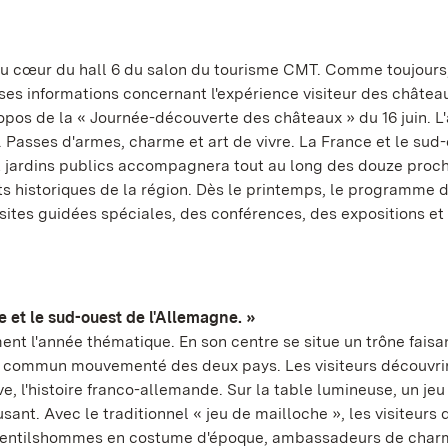
au cœur du hall 6 du salon du tourisme CMT. Comme toujours,
s informations concernant l'expérience visiteur des châtea
ropos de la « Journée-découverte des châteaux » du 16 juin. L
 Passes d'armes, charme et art de vivre. La France et le sud
t jardins publics accompagnera tout au long des douze proc
historiques de la région. Dès le printemps, le programme 
isites guidées spéciales, des conférences, des expositions et
 et le sud-ouest de l'Allemagne. »
nt l'année thématique. En son centre se situe un trône faisa
 commun mouvementé des deux pays. Les visiteurs découvrir
e, l'histoire franco-allemande. Sur la table lumineuse, un jeu
ant. Avec le traditionnel « jeu de mailloche », les visiteurs
 gentilshommes en costume d'époque, ambassadeurs de char