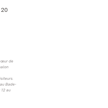
 20
 cœur de
salon
siteurs.
 au Bade-
 12 au