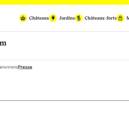
Châteaux
Jardins
Châteaux-forts
M
im
environs
Presse