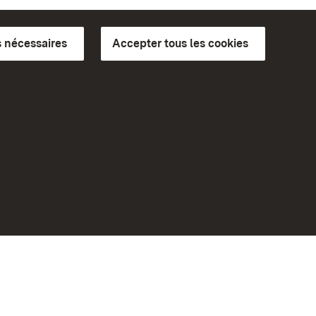
 nécessaires
Accepter tous les cookies
ics du
plus loin
Accueil
Monuments
Rendez-nous visite sur
Facebook
Rendez-nous visite sur
Instagram
bilité
Rendez-nous visite sur YouTube
eiten)
Découvrez nos applications
Google Play Store
App Store for iPhone