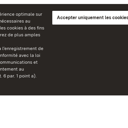
périence optimale sur
Accepter uniquement les cookies
s nécessaires au
es cookies à des fins
erez de plus amples
berg
 l’enregistrement de
Châteaux et jardins publ
nformité avec la loi
Bade-Wurtemberg
communications et
Contact et informations
sentement au
FAQ et réponses
 6 par. 1 point a).
Mentions légales
Protection des données
Explications sur l’accessi
BITV-konform (geprüfte S