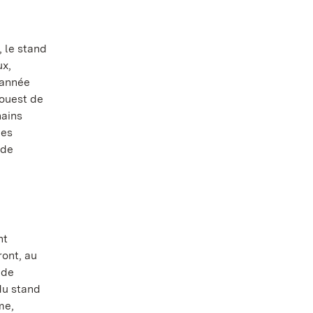
 le stand
ux,
'année
-ouest de
hains
des
 de
nt
ont, au
 de
 du stand
me,