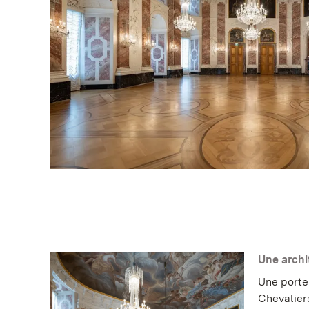
Une arch
Une porte
Chevalier