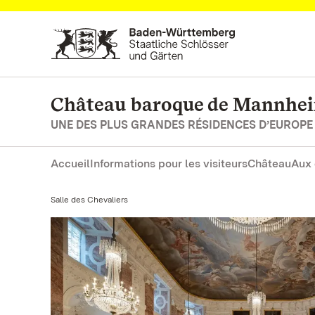
Vers la page d’accueil
Château baroque de Mannhe
UNE DES PLUS GRANDES RÉSIDENCES D’EUROPE
Accueil
Informations pour les visiteurs
Château
Aux 
Actuel:
Salle des Chevaliers