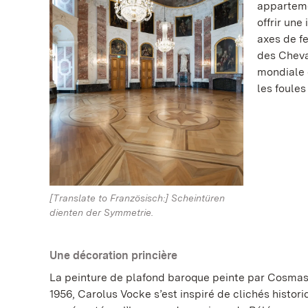
apparteme
offrir une
axes de fe
des Cheva
mondiale 
les foules
[Translate to Französisch:] Scheintüren
dienten der Symmetrie.
Une décoration princière
La peinture de plafond baroque peinte par Cosmas
1956, Carolus Vocke s’est inspiré de clichés histori