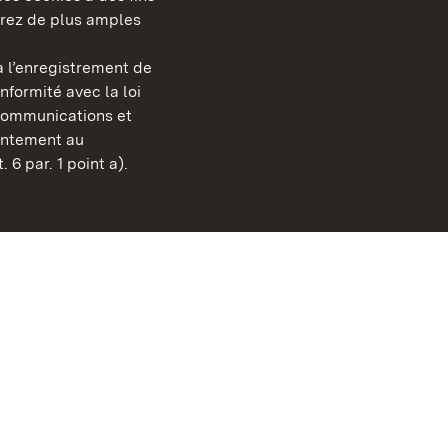
erez de plus amples
berg
 l’enregistrement de
Châteaux et jardins publ
nformité avec la loi
Bade-Wurtemberg
communications et
Contact et informations
sentement au
FAQ et réponses
 6 par. 1 point a).
Mentions légales
Protection des données
Explications sur l’accessi
BITV-konform (geprüfte S