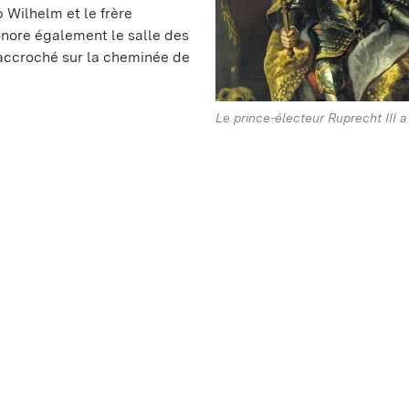
p Wilhelm et le frère
onore également le salle des
 accroché sur la cheminée de
Le prince-électeur Ruprecht III a 