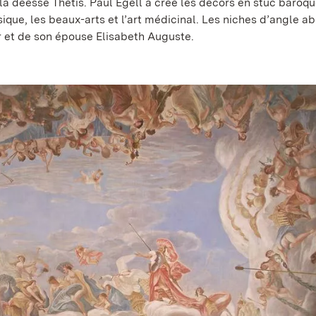
a déesse Thétis. Paul Egell a créé les décors en stuc baroqu
musique, les beaux-arts et l’art médicinal. Les niches d’angle a
 et de son épouse Elisabeth Auguste.