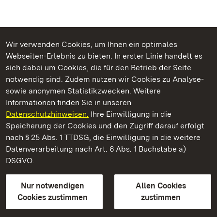
Wir verwenden Cookies, um Ihnen ein optimales
Webseiten-Erlebnis zu bieten. In erster Linie handelt es
Kommen. Staunen. Genießen.
sich dabei um Cookies, die für den Betrieb der Seite
notwendig sind. Zudem nutzen wir Cookies zu Analyse-
sowie anonymen Statistikzwecken. Weitere
Informationen finden Sie in unseren
Datenschutzhinweisen.
Ihre Einwilligung in die
Barockschloss Mannheim
Speicherung der Cookies und den Zugriff darauf erfolgt
nach § 25 Abs. 1 TTDSG, die Einwilligung in die weitere
Staatliche Schlösser und Gärten Baden-Württemberg
Datenverarbeitung nach Art. 6 Abs. 1 Buchstabe a)
DSGVO.
Kontakt
FAQ
Impressum
Datenschutz
Gebärdensprache
Leichte Sprache
Erklärung zur Barrierefreiheit
Nur notwendigen
Allen Cookies
BITV-konform (geprüfte Seiten)
Cookies zustimmen
zustimmen